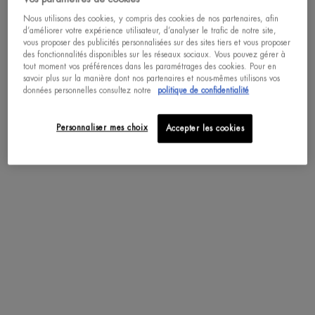
Nous utilisons des cookies, y compris des cookies de nos partenaires, afin
d’améliorer votre expérience utilisateur, d’analyser le trafic de notre site,
pdp-section-accordion
vous proposer des publicités personnalisées sur des sites tiers et vous proposer
des fonctionnalités disponibles sur les réseaux sociaux. Vous pouvez gérer à
tout moment vos préférences dans les paramétrages des cookies. Pour en
savoir plus sur la manière dont nos partenaires et nous-mêmes utilisons vos
données personnelles consultez notre
politique de confidentialité
DESCRIPTION
Le Beurre Corporel : un vrai régal pour la peau !
Personnaliser mes choix
Accepter les cookies
Pour le plus grand plaisir des peaux déshydratées, découvrez le dernier né des
soins hydratants pour le corps de Biotherm.
Retrouvez le parfum vivifiant aux agrumes du mythique Lait Corporel et
succombez à la texture de ce nouveau soin pour le corps délicatement enrichie
en beurre de karité.
Spécialement conçu pour les peaux sèches à très sèches, le Beurre Corporel
procure à votre peau de la douceur et une hydratation intense, sans laisser de
film gras. Ce beurre anti-desséchant apaise, répare et protège votre peau.
Laissez-vous tenter et découvrez votre nouveau secret pour une peau douce et
hydratée !