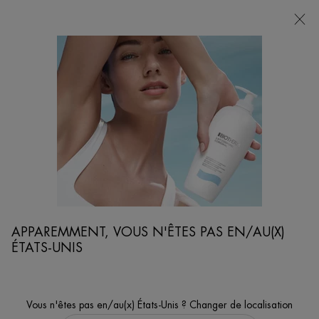
POINTS
DE
VENTE
Je cherche...
Reche
Contenu principal
...
SOINS CORPS
SOINS HYDRATANTS
LAIT CORPOREL BEURRE CORPS ANTI-
DESSÉCHANT INTENSE
Enrichi en beurre de karité - peau sèche à très sèche
APPAREMMENT, VOUS N'ÊTES PAS EN/AU(X)
ÉTATS-UNIS
Vous n'êtes pas en/au(x) États-Unis ? Changer de localisation