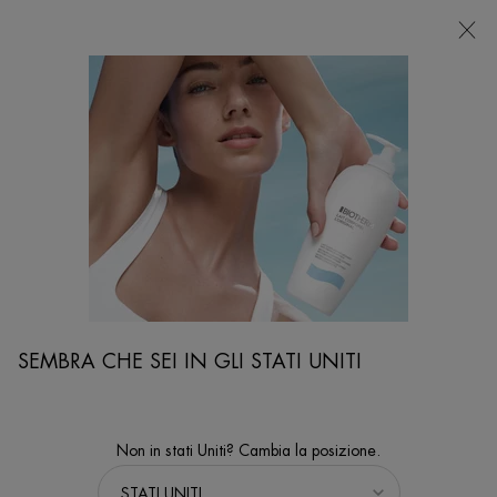
NEGOZI
Sto cercando...
Ricer
Contenuto principale
...
PRODOTTI E TRATTAMENTI PER IL CORPO
Trattamenti Mirati
FORCE SUPREME BODY RESHAPER CRYO-GEL
Cryogel corpo tonificante che rassoda, tonifica e idrata la pelle per
un aspetto più tonico e scolpito.
SEMBRA CHE SEI IN GLI STATI UNITI
Non in stati Uniti? Cambia la posizione.