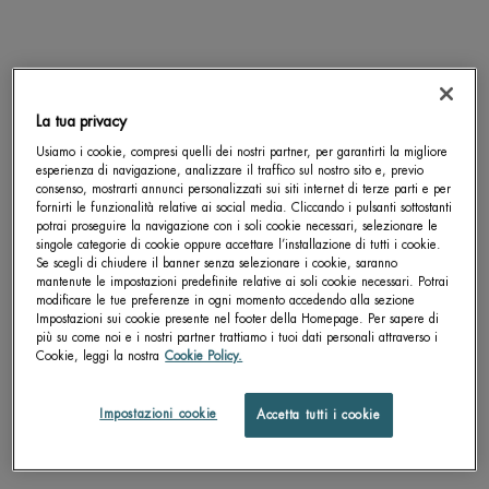
SCOPRI DI PIÙ
SCOPRI DI PIÙ
La tua privacy
pdp-section-accordion
Usiamo i cookie, compresi quelli dei nostri partner, per garantirti la migliore
esperienza di navigazione, analizzare il traffico sul nostro sito e, previo
consenso, mostrarti annunci personalizzati sui siti internet di terze parti e per
fornirti le funzionalità relative ai social media. Cliccando i pulsanti sottostanti
potrai proseguire la navigazione con i soli cookie necessari, selezionare le
singole categorie di cookie oppure accettare l’installazione di tutti i cookie.
Se scegli di chiudere il banner senza selezionare i cookie, saranno
mantenute le impostazioni predefinite relative ai soli cookie necessari. Potrai
modificare le tue preferenze in ogni momento accedendo alla sezione
Impostazioni sui cookie presente nel footer della Homepage. Per sapere di
più su come noi e i nostri partner trattiamo i tuoi dati personali attraverso i
Cookie, leggi la nostra
Cookie Policy.
Impostazioni cookie
Accetta tutti i cookie