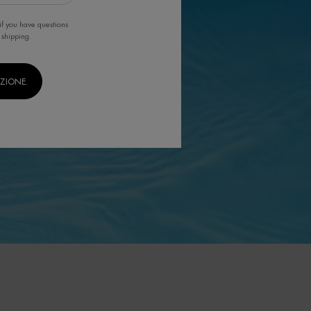
if you have questions
 shipping.
IZIONE.