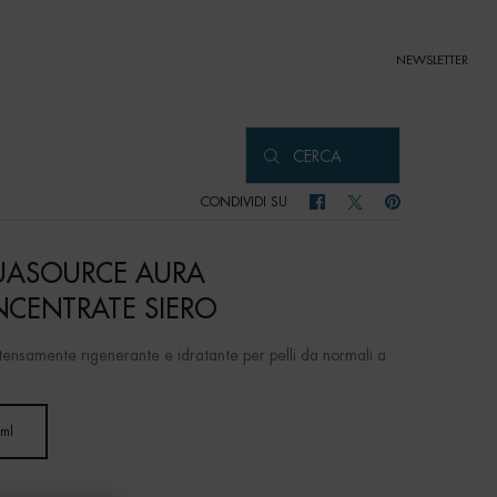
NEWSLETTER
CERCA
CONDIVIDI SU
CONDIVIDI SU FACEBOOK
CONDIVIDI SU TWITTER
CONDIVIDI SU PIN
ASOURCE AURA
CENTRATE SIERO
ntensamente rigenerante e idratante per pelli da normali a
 ml
Selected
, 1 of 1