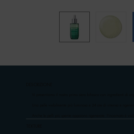
pdp-section-accordion
DESCRIZIONE
Vi presentiamo il nostro primo siero bifasico con ingredienti di o
Una pelle visibilmente più luminosa e 24 ore di intensa e rigene
Anche le pelli più spente appaiono rigenerate: l'incarnato è visi
TEXTURE