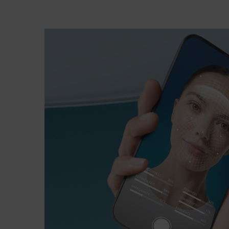
pdp-section-bioscan