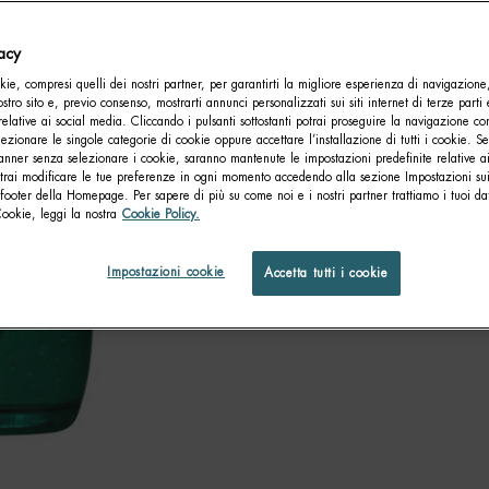
vacy
ie, compresi quelli dei nostri partner, per garantirti la migliore esperienza di navigazione
nostro sito e, previo consenso, mostrarti annunci personalizzati sui siti internet di terze parti 
relative ai social media. Cliccando i pulsanti sottostanti potrai proseguire la navigazione con
lezionare le singole categorie di cookie oppure accettare l’installazione di tutti i cookie. Se
anner senza selezionare i cookie, saranno mantenute le impostazioni predefinite relative ai
otrai modificare le tue preferenze in ogni momento accedendo alla sezione Impostazioni su
footer della Homepage. Per sapere di più su come noi e i nostri partner trattiamo i tuoi dat
Cookie, leggi la nostra
Cookie Policy.
Impostazioni cookie
Accetta tutti i cookie