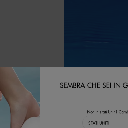
LA
SEMBRA CHE SEI IN GL
le contribuendo al
'ambito del nostro
Non in stati Uniti? Camb
l'obiettivo di
 tecnologie di