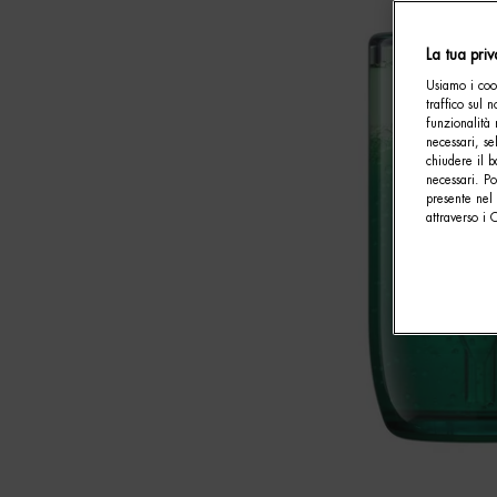
La tua pri
Usiamo i cook
traffico sul 
funzionalità 
necessari, se
chiudere il b
necessari. P
presente nel 
attraverso i 