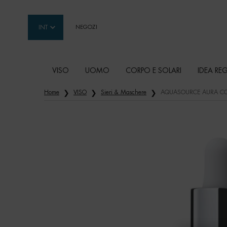
INT
NEGOZI
VISO
UOMO
CORPO E SOLARI
IDEA RE
Contenuto principale
Home
VISO
Sieri & Maschere
AQUASOURCE AURA CO