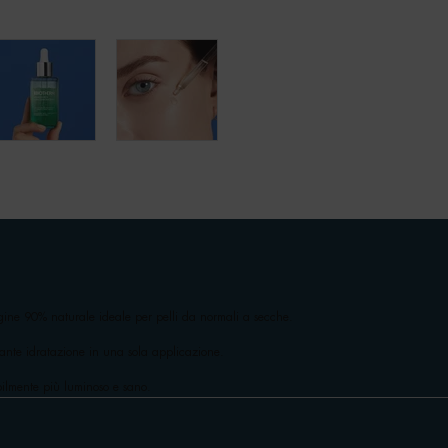
rigine 90% naturale ideale per pelli da normali a secche.
rante idratazione in una sola applicazione.
bilmente più luminoso e sano.