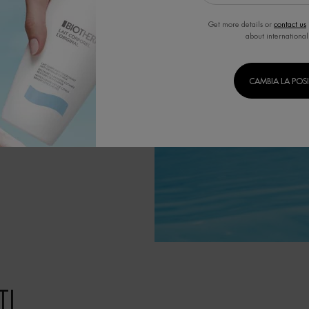
a.
ositivi.
Get more details or
contact us
about international
CAMBIA LA POS
I