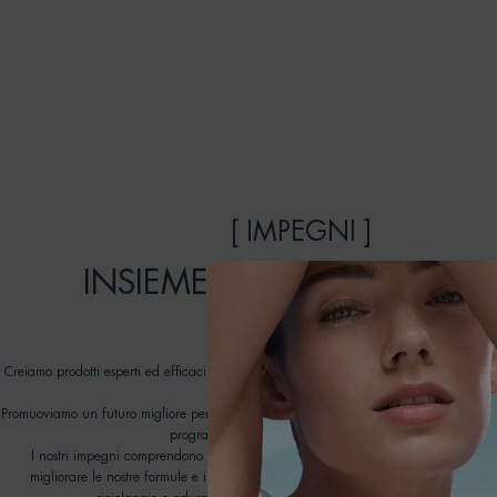
[ IMPEGNI ]
INSIEME POSSIAMO FARE 
DIFFERENZA
Creiamo prodotti esperti ed efficaci, pensati per durare: prendendoci cura della pel
rispetto degli oceani.
Promuoviamo un futuro migliore per i nostri oceani lavorando con ONG dedicate nell
programma Biotherm Water Lovers dal 2012.
I nostri impegni comprendono tutti gli aspetti della nostra catena del valore, con 
migliorare le nostre formule e i progetti di imballaggio, aprire la strada a nuove