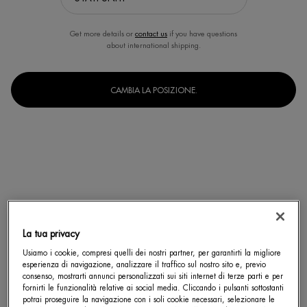
Get more details or
contact us
if you have questions
about international shipping.
CAMBIA LA POSIZIONE.
La tua privacy
Usiamo i cookie, compresi quelli dei nostri partner, per garantirti la migliore
esperienza di navigazione, analizzare il traffico sul nostro sito e, previo
Un formato disponibile
consenso, mostrarti annunci personalizzati sui siti internet di terze parti e per
50 ml
fornirti le funzionalità relative ai social media. Cliccando i pulsanti sottostanti
Selected
, 1 of 1
potrai proseguire la navigazione con i soli cookie necessari, selezionare le