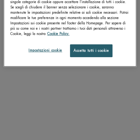
singole categorie di cookie oppure accettare l’installazione di tutti i cookie.
Se scegli di chiudere il banner senza selezionare i cookie, saranno
pdp-section-accordion
mantenute le impostazioni predefinite relative ai soli cookie necessari. Potrai
modificare le tue preferenze in ogni momento accedendo alla sezione
Impostazioni sui cookie presente nel footer della Homepage. Per sapere di
più su come noi e i nostri partner trattiamo i tuoi dati personali attraverso i
Cookie, leggi la nostra
Cookie Policy.
DESCRIZIONE
Impostazioni cookie
Accetta tutti i cookie
Aquasource Night Spa è una crema notte idratante in gel da applicare
prima di andare a dormire.
Aquasource Night Spa è un con acqua termale che idrata, lenisce e leviga
la pelle.
La crema idratante notte può anche essere utilizzata come maschera,
massaggiando delicatamente il viso.
Il trattamento è adatto a tutti i tipi di pelle, anche le pelli sensibili.
TEXTURE
APPLICAZIONE
RISULTATI PROVATI