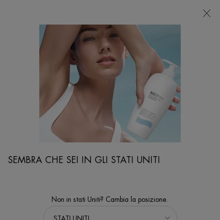
NEGOZI
Sto cercando...
Ricer
Contenuto principale
...
VISO
Trattamenti Viso
AQUASOURCE NIGHT SPA
Trattamento idratante notte
BEST SELLER
SEMBRA CHE SEI IN GLI STATI UNITI
Non in stati Uniti? Cambia la posizione.