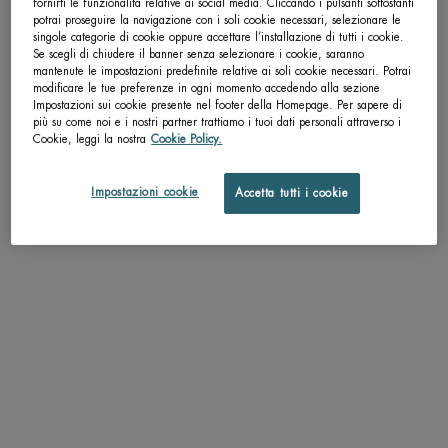
fornirti le funzionalità relative ai social media. Cliccando i pulsanti sottostanti
potrai proseguire la navigazione con i soli cookie necessari, selezionare le
pdp-section-accordion
singole categorie di cookie oppure accettare l’installazione di tutti i cookie.
Se scegli di chiudere il banner senza selezionare i cookie, saranno
mantenute le impostazioni predefinite relative ai soli cookie necessari. Potrai
modificare le tue preferenze in ogni momento accedendo alla sezione
Impostazioni sui cookie presente nel footer della Homepage. Per sapere di
DESCRIZIONE
più su come noi e i nostri partner trattiamo i tuoi dati personali attraverso i
Cookie, leggi la nostra
Cookie Policy.
"Trattamento giorno anti-età con un'azione multi-correttiva su rughe, linee
sottili, texture e tonicità della pelle. Esfolia delicatamente la pelle per favorire il
rinnovamento cellulare. La pelle risulta immediamente idratata e più luminosa.
Impostazioni cookie
Accetta tutti i cookie
Giorno dopo giorno, la pelle appare rigenerata, più levigata e ancora più
compatta. Dalla bioscienza, una formula con ingredienti stabilizzati in
laboratorio e con il 92% di ingredienti di origine naturale. Una potente
sinergia di due ingredienti: il Pro-Retinol favorisce il rinnovamento cellulare,
contrastando la presenza di rughe e linee sottili; il Pro-Retinol è un derivato del
Retinolo, stabilizzato e puro, che mantiene le proprietà leviganti del retinolo
agendo in maniera più delicata. L' estratto di Alga Blue, di origine naturale,
invece agisce in bio-affinità con la pelle ed è noto per le sue proprietà
rigeneranti e nutrienti."
TEXTURE