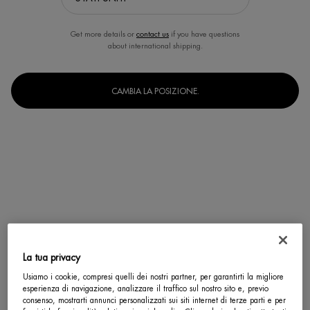
Get more details or
contact us
if you have questions
about international shipping.
CAMBIA LA POSIZIONE.
La tua privacy
Seleziona un formato
Usiamo i cookie, compresi quelli dei nostri partner, per garantirti la migliore
30 ml
50 ml
75 ml
esperienza di navigazione, analizzare il traffico sul nostro sito e, previo
Selected
, 1 of 3
Selected
, 2 of 3
Selected
, 3 of 3
consenso, mostrarti annunci personalizzati sui siti internet di terze parti e per