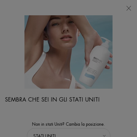
NEGOZI
Sto cercando...
Ricer
Contenuto principale
...
VISO
Trattamenti Viso
BLUE PRO-RETINOL MULTICORRECT CREMA
Crema viso anti-età con pro-retinolo con azione multi-correttiva
NOVITÀ
SEMBRA CHE SEI IN GLI STATI UNITI
Non in stati Uniti? Cambia la posizione.