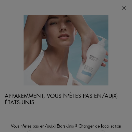
POINTS
DE
VENTE
Je cherche...
Reche
Contenu principal
cles
Conseils De Soins De La Peau
Peau Déshydratée : Causes Et Solutions
APPAREMMENT, VOUS N'ÊTES PAS EN/AU(X)
ÉTATS-UNIS
Vous n'êtes pas en/au(x) États-Unis ? Changer de localisation