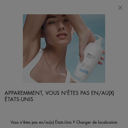
POINTS
DE
VENTE
Je cherche...
Reche
Contenu principal
MAITRISER LA TRANSPIRATION
Biotherm Homme a conçu des produits anti-transpirants et déodorants puissants
qui ne laisseront pas de traces blanches sur vos vêtements.
...
SOIN HOMME
PRÉOCCUPATIONS DE LA PEAU DES HOMMES
Trier par
AFFINER
APPAREMMENT, VOUS N'ÊTES PAS EN/AU(X)
FILTERS MENU
ÉTATS-UNIS
5 produits
Vous n'êtes pas en/au(x) États-Unis ? Changer de localisation