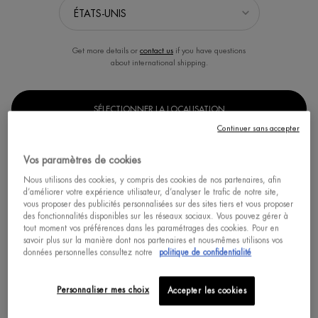
Get more details or
contact us
if you have questions
about international shipping.
SÉLECTIONNER LA LOCALISATION
Continuer sans accepter
AQUA FITNESS GEL DOUCHE
DEODORANT SPRAY
Vos paramètres de cookies
Gel douche revitalisant corps et
4 actions
cheveux pour homme
Nous utilisons des cookies, y compris des cookies de nos partenaires, afin
d’améliorer votre expérience utilisateur, d’analyser le trafic de notre site,
4.4
(10)
0.0
(0)
vous proposer des publicités personnalisées sur des sites tiers et vous proposer
Un(e) taille disponible
Un(e) taille disponible
des fonctionnalités disponibles sur les réseaux sociaux. Vous pouvez gérer à
tout moment vos préférences dans les paramétrages des cookies. Pour en
200 ML
150 ML
savoir plus sur la manière dont nos partenaires et nous-mêmes utilisons vos
données personnelles consultez notre
politique de confidentialité
ACHAT RAPIDE
Personnaliser mes choix
Accepter les cookies