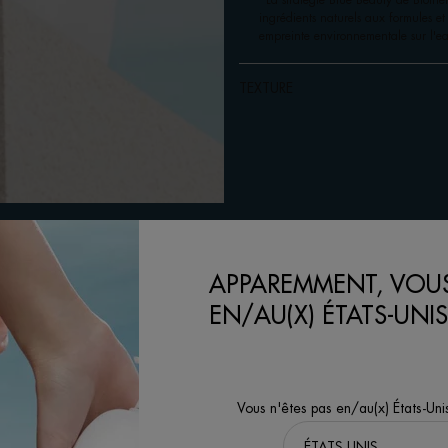
*La stratégie Blue Beauty de Biothe
ingrédients naturels aux formules et
empreinte environnementale sur l'ea
TEXTURE
APPAREMMENT, VOUS
EN/AU(X) ÉTATS-UNIS
RESULTATS
Vous n'êtes pas en/au(x) États-Uni
INGREDIENTS