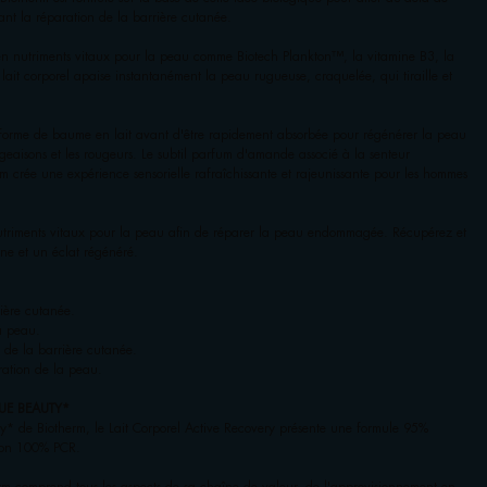
ant la réparation de la barrière cutanée.
n nutriments vitaux pour la peau comme Biotech Plankton™, la vitamine B3, la
 lait corporel apaise instantanément la peau rugueuse, craquelée, qui tiraille et
ansforme de baume en lait avant d'être rapidement absorbée pour régénérer la peau
ngeaisons et les rougeurs. Le subtil parfum d'amande associé à la senteur
crée une expérience sensorielle rafraîchissante et rajeunissante pour les hommes
utriments vitaux pour la peau afin de réparer la peau endommagée. Récupérez et
ne et un éclat régénéré.
rière cutanée.
la peau.
 de la barrière cutanée.
ration de la peau.
UE BEAUTY*
* de Biotherm, le Lait Corporel Active Recovery présente une formule 95%
acon 100% PCR.