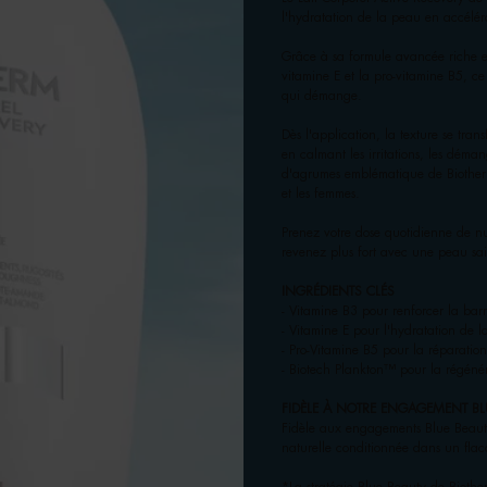
l'hydratation de la peau en accélér
Grâce à sa formule avancée riche e
vitamine E et la pro-vitamine B5, ce
qui démange.
Dès l'application, la texture se tr
en calmant les irritations, les déma
d'agrumes emblématique de Biotherm 
et les femmes.
Prenez votre dose quotidienne de n
revenez plus fort avec une peau sai
INGRÉDIENTS CLÉS
- Vitamine B3 pour renforcer la bar
- Vitamine E pour l'hydratation de 
- Pro-Vitamine B5 pour la réparation
- Biotech Plankton™ pour la régéné
FIDÈLE À NOTRE ENGAGEMENT BL
Fidèle aux engagements Blue Beauty
naturelle conditionnée dans un fl