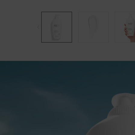
pdp-section-accordion