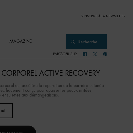
S'INSCRIRE À LA NEWSLETTER
MAGAZINE
Recherche
PARTAGER SUR
PARTAGER SUR FACEBOOK
PARTAGER SUR TWITTER
PARTAGER SUR PI
T CORPOREL ACTIVE RECOVERY
corporel qui accélère la réparation de la barrière cutanée
pécifiquement conçu pour apaiser les peaux irritées,
 et sujettes aux démangeaisons.
 ml
Selected
, 1 of 1