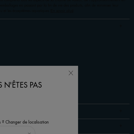
rm comprend tous les aspects de sa chaîne de valeur, de l'approvisionnement en
 emballages en passant par la fin de vie des produits, afin de minimiser leur
u et les écosystèmes aquatiques (
En savoir plus
).
 N'ÊTES PAS
s ? Changer de localisation