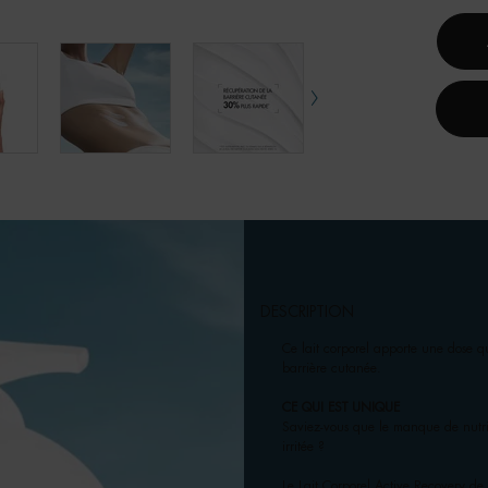
DESCRIPTION
Ce lait corporel apporte une dose q
barrière cutanée.
CE QUI EST UNIQUE
Saviez-vous que le manque de nutri
irritée ?
Le Lait Corporel Active Recovery de 