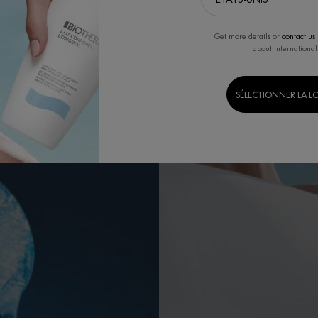
IMPACT ENVIRONNEMENTAL
Get more details or
contact us
about international
SÉLECTIONNER LA L