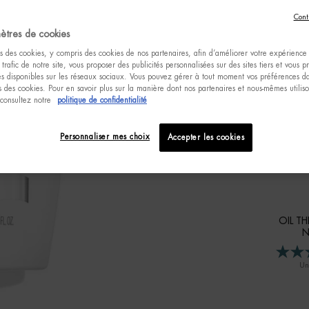
Cont
ètres de cookies
Com
s des cookies, y compris des cookies de nos partenaires, afin d’améliorer votre expérience u
 trafic de notre site, vous proposer des publicités personnalisées sur des sites tiers et vous 
tés disponibles sur les réseaux sociaux. Vous pouvez gérer à tout moment vos préférences da
 des cookies. Pour en savoir plus sur la manière dont nos partenaires et nous-mêmes utilis
 consultez notre
politique de confidentialité
Personnaliser mes choix
Accepter les cookies
OIL T
N
Un(