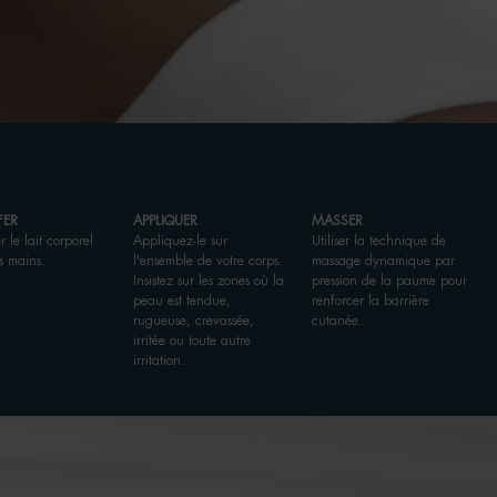
FER
APPLIQUER
MASSER
 le lait corporel
Appliquez-le sur
Utiliser la technique de
s mains.
l'ensemble de votre corps.
massage dynamique par
Insistez sur les zones où la
pression de la paume pour
peau est tendue,
renforcer la barrière
rugueuse, crevassée,
cutanée.
irritée ou toute autre
irritation.