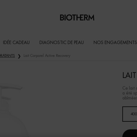
IDÉE CADEAU
DIAGNOSTIC DE PEAU
NOS ENGAGEMENTS
RATANTS
Lait Corporel Active Recovery
LAI
Ce lait 
a été s
abîmées
Un(e) taille disponible
400