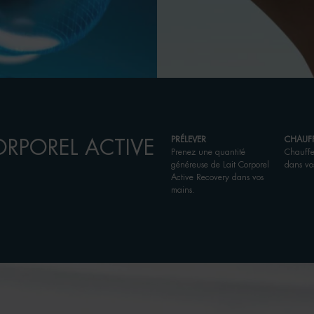
PRÉLEVER
CHAUF
ORPOREL ACTIVE
Prenez une quantité
Chauffer
généreuse de Lait Corporel
dans vo
Active Recovery dans vos
mains.