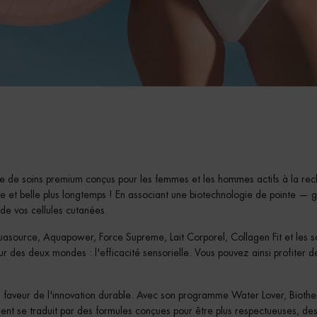
 de soins premium conçus pour les femmes et les hommes actifs à la rech
aine et belle plus longtemps ! En associant une biotechnologie de pointe —
e vos cellules cutanées.
asource, Aquapower, Force Supreme, Lait Corporel, Collagen Fit et les soi
lleur des deux mondes : l'efficacité sensorielle. Vous pouvez ainsi profiter
n faveur de l'innovation durable. Avec son programme Water Lover, Biot
nt se traduit par des formules conçues pour être plus respectueuses, des