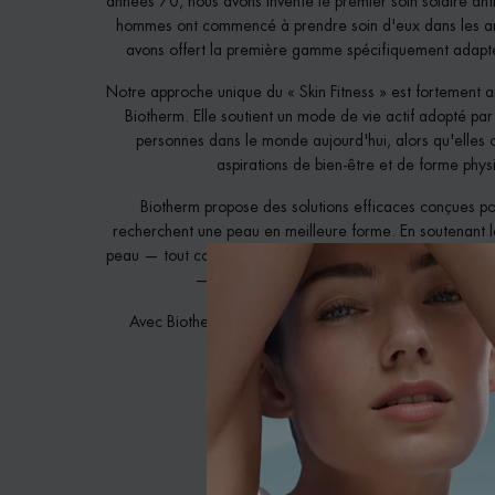
années 70, nous avons inventé le premier soin solaire anti-
hommes ont commencé à prendre soin d'eux dans les a
avons offert la première gamme spécifiquement adapté
Notre approche unique du « Skin Fitness » est fortement
Biotherm. Elle soutient un mode de vie actif adopté par
personnes dans le monde aujourd'hui, alors qu'elles c
aspirations de bien-être et de forme phys
Biotherm propose des solutions efficaces conçues po
recherchent une peau en meilleure forme. En soutenant 
peau — tout comme l'entraînement optimise la santé et la
— nos produits améliorent sa performance na
Avec Biotherm, « You Work Out, We Work In ! » (« Ent
entrainons votre peau ! » )
Charles Haddad
Président Global Biotherm