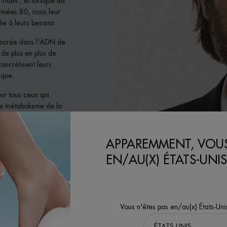
rides ; et lorsque les
nnées 80, nous leur
e à leurs besoins.
 ancrée dans l'ADN de
 de plus en plus de
oncrétisent leurs
ique.
ur tous ceux qui
le métabolisme de la
 force de votre corps
turelle.
APPAREMMENT, VOUS
rainez-vous, nous
EN/AU(X) ÉTATS-UNIS
Vous n'êtes pas en/au(x) États-Uni