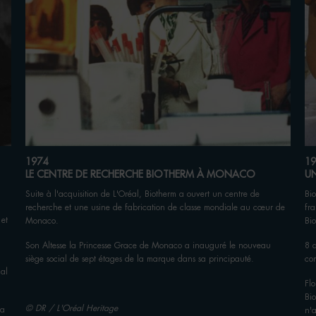
1974
19
LE CENTRE DE RECHERCHE BIOTHERM À MONACO
U
Suite à l'acquisition de L'Oréal, Biotherm a ouvert un centre de
Bi
recherche et une usine de fabrication de classe mondiale au cœur de
fr
 et
Monaco.
Bi
Son Altesse la Princesse Grace de Monaco a inauguré le nouveau
8 
siège social de sept étages de la marque dans sa principauté.
co
mal
Fl
Bio
© DR / L'Oréal Heritage
la
n'