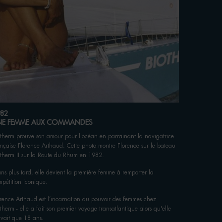
1985​ ​
LEADER M
En 1985, Bio
développer u
Biotherm Ho
82​
NE FEMME AUX COMMANDES
otherm prouve son amour pour l'océan en parrainant la navigatrice
© DR / L'Or
ançaise Florence Arthaud. Cette photo montre Florence sur le bateau
otherm II sur la Route du Rhum en 1982.
ans plus tard, elle devient la première femme à remporter la
mpétition iconique.
orence Arthaud est l’incarnation du pouvoir des femmes chez
therm - elle a fait son premier voyage transatlantique alors qu'elle
avait que 18 ans.