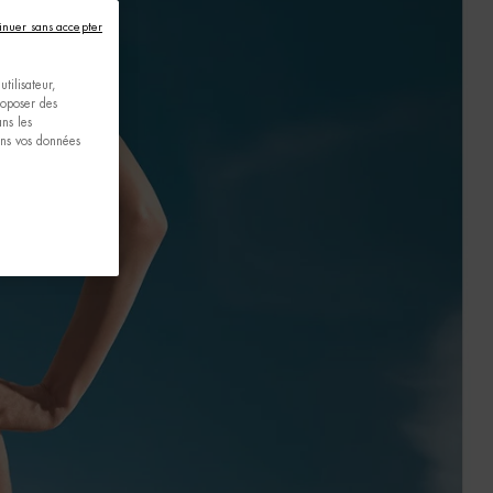
inuer sans accepter
tilisateur,
proposer des
ns les
ons vos données