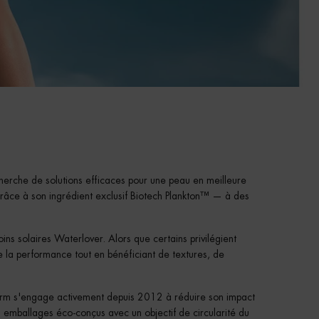
erche de solutions efficaces pour une peau en meilleure
 grâce à son ingrédient exclusif Biotech Plankton™ — à des
ns solaires Waterlover. Alors que certains privilégient
 de la performance tout en bénéficiant de textures, de
herm s'engage activement depuis 2012 à réduire son impact
 emballages éco-conçus avec un objectif de circularité du