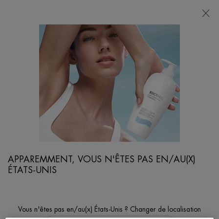
POINTS
DE
VENTE
Je cherche...
Reche
Contenu principal
COLLAGEN FIT
...
CORPS & SOLAIRE
GAMME POUR LE CORPS ET SOLAIRE
Trier par
AFFINER
FILTERS MENU
2 produits
APPAREMMENT, VOUS N'ÊTES PAS EN/AU(X)
ÉTATS-UNIS
NOUVEAU
NOUVEAU
Vous n'êtes pas en/au(x) États-Unis ? Changer de localisation