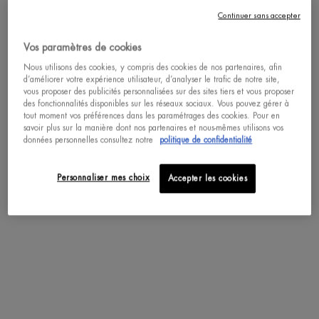
Continuer sans accepter
Vos paramètres de cookies
Get more details or
contact us
if you have questions
about international shipping.
Nous utilisons des cookies, y compris des cookies de nos partenaires, afin
d’améliorer votre expérience utilisateur, d’analyser le trafic de notre site,
vous proposer des publicités personnalisées sur des sites tiers et vous proposer
CRÈME CORPS
LAIT CORPS RAFFERMISSANT -
des fonctionnalités disponibles sur les réseaux sociaux. Vous pouvez gérer à
RAFFERMISSANTE - COLLAGEN
COLLAGEN FIT
SÉLECTIONNER LA LOCALISATION
tout moment vos préférences dans les paramétrages des cookies. Pour en
FIT
Repulpe la peau et améliore
Le Lait pour le Corps Collagen Fit
savoir plus sur la manière dont nos partenaires et nous-mêmes utilisons vos
l'élasticité du corps avec jusqu'à 100
Body Milk raffermit et lisse la peau
données personnelles consultez notre
politique de confidentialité
heures d'hydratation et de bienfaits
avec des bienfaits hydratants intensifs
4.7
(84)
4.6
(92)
tonifiants.
jusqu'à 48 heures. (Test instrumental
sur 24 femmes)
Un(e) taille disponible
Un(e) taille disponible
Personnaliser mes choix
Accepter les cookies
200 ML
400 ML
ACHAT RAPIDE
ACHAT RAPIDE
DÉCOUVRIR
DÉCOUVRIR