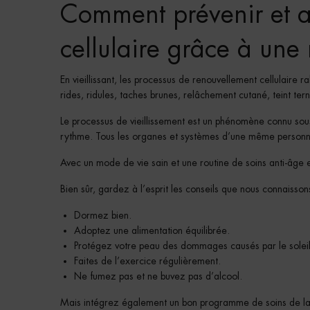
Comment prévenir et am
cellulaire grâce à une 
En vieillissant, les processus de renouvellement cellulaire ra
rides, ridules, taches brunes, relâchement cutané, teint ter
Le processus de vieillissement est un phénomène connu sous 
rythme. Tous les organes et systèmes d’une même personne
Avec un mode de vie sain et une routine de soins anti-âge ef
Bien sûr, gardez à l’esprit les conseils que nous connaissons
Dormez bien.
Adoptez une alimentation équilibrée.
Protégez votre peau des dommages causés par le soleil
Faites de l’exercice régulièrement.
Ne fumez pas et ne buvez pas d’alcool.
Mais intégrez également un bon programme de soins de la pe