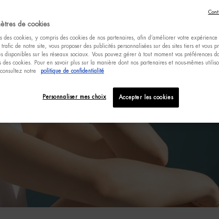
Cont
ètres de cookies
s des cookies, y compris des cookies de nos partenaires, afin d’améliorer votre expérience u
 trafic de notre site, vous proposer des publicités personnalisées sur des sites tiers et vous 
tés disponibles sur les réseaux sociaux. Vous pouvez gérer à tout moment vos préférences da
 des cookies. Pour en savoir plus sur la manière dont nos partenaires et nous-mêmes utilis
 consultez notre
politique de confidentialité
Personnaliser mes choix
Accepter les cookies