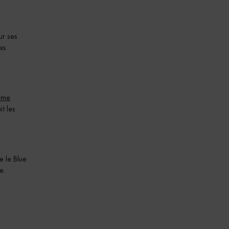
e
ur ses
ois
ème
it les
e le Blue
e.