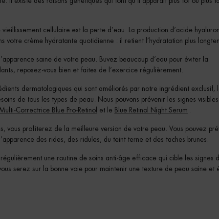
e. Il existe des raisons génétiques qui font qu’il apparaît plus tôt ou plus 
e vieillissement cellulaire est la perte d’eau. La production d’acide hyaluro
ans votre crème hydratante quotidienne : il retient l’hydratation plus longte
 l’apparence saine de votre peau. Buvez beaucoup d’eau pour éviter la
ants, reposez-vous bien et faites de l’exercice régulièrement.
ients dermatologiques qui sont améliorés par notre ingrédient exclusif, 
besoins de tous les types de peau. Nous pouvons prévenir les signes visible
ulti-Correctrice Blue Pro-Retinol
et le
Blue Retinol Night Serum
.
s, vous profiterez de la meilleure version de votre peau. Vous pouvez pré
t l’apparence des rides, des ridules, du teint terne et des taches brunes.
régulièrement une routine de soins anti-âge efficace qui cible les signes 
vous serez sur la bonne voie pour maintenir une texture de peau saine et 