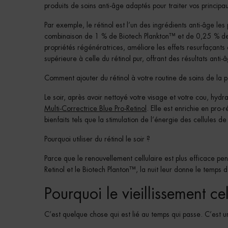
produits de soins anti-âge adaptés pour traiter vos princip
Par exemple, le rétinol est l’un des ingrédients anti-âge les 
combinaison de 1 % de Biotech Plankton™ et de 0,25 % de ré
propriétés régénératrices, améliore les effets resurfaçants d
supérieure à celle du rétinol pur, offrant des résultats anti-
Comment ajouter du rétinol à votre routine de soins de la 
Le soir, après avoir nettoyé votre visage et votre cou, hyd
Multi-Correctrice Blue Pro-Retinol
. Elle est enrichie en pro-
bienfaits tels que la stimulation de l’énergie des cellules de
Pourquoi utiliser du rétinol le soir ?
Parce que le renouvellement cellulaire est plus efficace pend
Retinol et le Biotech Planton™, la nuit leur donne le temps 
Pourquoi le vieillissement cel
C’est quelque chose qui est lié au temps qui passe. C’est u