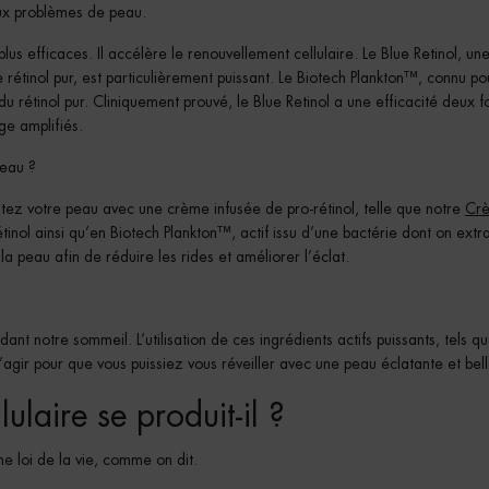
aux problèmes de peau.
plus efficaces. Il accélère le renouvellement cellulaire. Le Blue Retinol, un
tinol pur, est particulièrement puissant. Le Biotech Plankton™, connu po
u rétinol pur. Cliniquement prouvé, le Blue Retinol a une efficacité deux f
âge amplifiés.
peau ?
ratez votre peau avec une crème infusée de pro-rétinol, telle que notre
Cr
rétinol ainsi qu’en Biotech Plankton™, actif issu d’une bactérie dont on extra
 la peau afin de réduire les rides et améliorer l’éclat.
ant notre sommeil. L’utilisation de ces ingrédients actifs puissants, tels qu
d’agir pour que vous puissiez vous réveiller avec une peau éclatante et bell
lulaire se produit-il ?
ne loi de la vie, comme on dit.