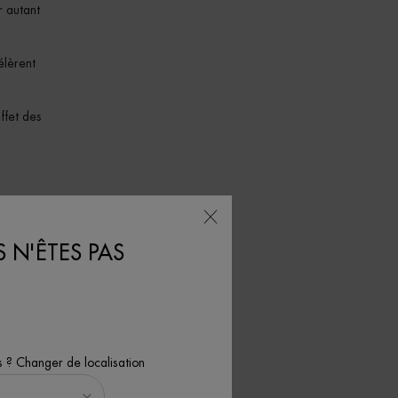
r autant
élèrent
ffet des
e. Un
uceur les
 N'ÊTES PAS
 un sérum
s ? Changer de localisation
à peu,
bles du