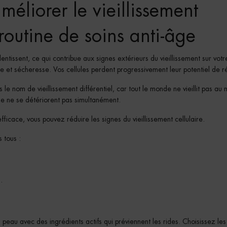
éliorer le vieillissement
routine de soins anti-âge
lentissent, ce qui contribue aux signes extérieurs du vieillissement sur votr
ne et sécheresse. Vos cellules perdent progressivement leur potentiel de r
le nom de vieillissement différentiel, car tout le monde ne vieillit pas a
 ne se détériorent pas simultanément.
ficace, vous pouvez réduire les signes du vieillissement cellulaire.
 tous :
.
au avec des ingrédients actifs qui préviennent les rides. Choisissez les