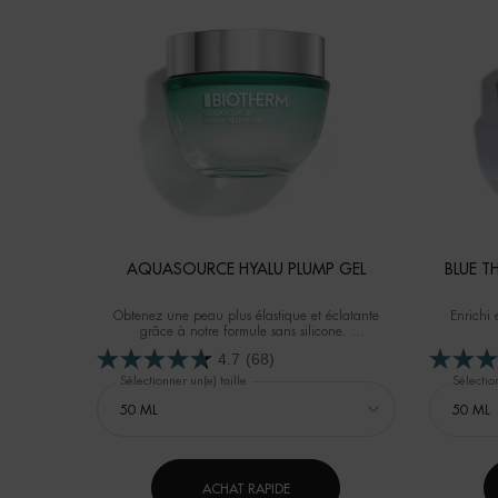
AQUASOURCE HYALU PLUMP GEL
BLUE T
Obtenez une peau plus élastique et éclatante
Enrichi 
grâce à notre formule sans silicone.
90% des femmes ressentent une peau plus souple.
4.7
(68)
Sélectionner un(e) taille
Sélection
ACHAT RAPIDE