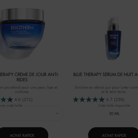
HERAPY CRÈME DE JOUR ANTI-
BLUE THERAPY SÉRUM DE NUIT 
RIDES
en pro-rétinol pour une peau lisse et
Enrichie en rétinol pur pour lutter contr
uniforme.
et le teint terne.
4.6
(271)
4.7
(239)
ner un(e) taille
Un(e) taille disponible
30 ML
ACHAT RAPIDE
ACHAT RAPIDE