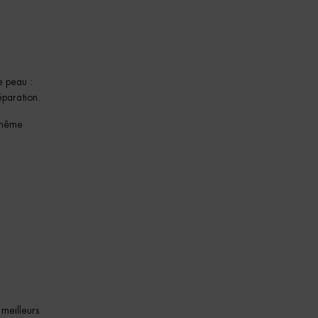
e peau :
éparation.
u même
 meilleurs