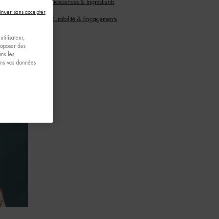
Biosciences & Ingrédients
inuer sans accepter
Durabilité & Engagements
tilisateur,
proposer des
ns les
ons vos données