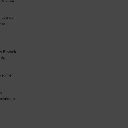
tard chez
nique est
mps.
le Biotech
s du
venir et
du
éclatante