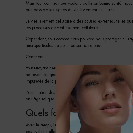
Mais tout comme nous voulons vieillir en bonne santé, nous
que possible les signes du vieillissement cellulaire.
Le vieillissement cellulaire a des causes externes, telles q
les processus de vieillissement cellulaire.
Cependant, tout comme nous pouvons nous protéger du rayo
microparticules de pollution sur notre peau.
Comment ?
En nettoyant deux fois par jour avec un nettoyant doux qui 
nettoyant tel que la
Aquasource Hydra Barrier Cleanser
ut
impuretés de la journée sans dessécher la peau.
L’élimination des impuretés contribue à améliorer le renouv
anti-âge tel que le sérum régénérant Life Plankton™ pour dou
Quels facteurs affectent le r
Avec le temps, les cellules se renouvellent plus lentement. 
ces cycles s’allongent. Bien qu’une partie du processus de vi