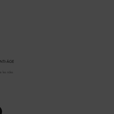
ANTI-ÂGE
e les rides