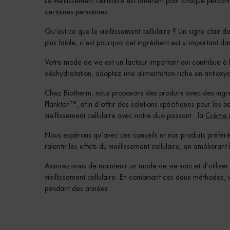
Le vieillissement cellulaire est différent pour chaque personn
certaines personnes.
Qu’est-ce que le vieillissement cellulaire ? Un signe clair d
plus faible, c’est pourquoi cet ingrédient est si important d
Votre mode de vie est un facteur important qui contribue à
déshydratation, adoptez une alimentation riche en antioxyd
Chez Biotherm, nous proposons des produits avec des ingréd
Plankton™, afin d’offrir des solutions spécifiques pour les 
vieillissement cellulaire avec notre duo puissant : la
Crème M
Nous espérons qu’avec ces conseils et nos produits préféré
ralentir les effets du vieillissement cellulaire, en amélioran
Assurez-vous de maintenir un mode de vie sain et d’utiliser 
vieillissement cellulaire. En combinant ces deux méthodes, 
pendant des années.