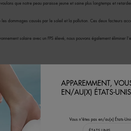
 voulons que notre peau paraisse jeune et saine plus longtemps et retarde
ue les dommages causés par le soleil et la pollution. Ces deux facteurs acc
nnement solaire avec un FPS élevé, nous pouvons également éliminer l’e
élimine efficacement les impuretés, tout en protégeant la barrière cutané
ilise des céramides et une texture crème-mousse unique qui élimine en do
APPAREMMENT, VOUS
EN/AU(X) ÉTATS-UNIS
ellement cellulaire, tout en lissant la surface de la peau. Complétez avec
bler l’amélioration des signes du vieillissement cellulaire.
enouvellement cellulaire ?
Vous n'êtes pas en/au(x) États-Uni
Leur cycle de renouvellement cellulaire optimal est de 28 jours, mais, peu 
eillissement cellulaire soit inévitable, vous pouvez prévenir les signes visi