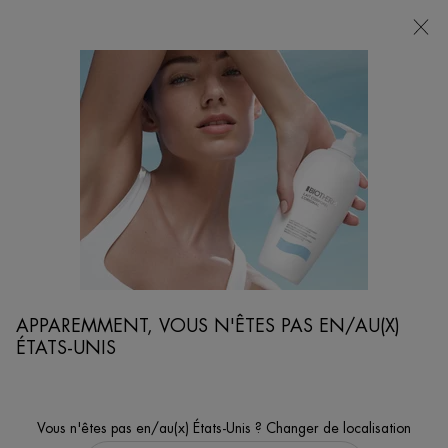
POINTS
DE
VENTE
Je cherche...
Reche
Contenu principal
Conseils De Soins De La Peau
Rides Autour Des Yeux : Causes Et Solutions
APPAREMMENT, VOUS N'ÊTES PAS EN/AU(X)
ÉTATS-UNIS
Vous n'êtes pas en/au(x) États-Unis ? Changer de localisation