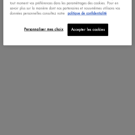
tout moment vos préférences dans les paramétrages des cookies. Pour en
savoir plus sur la manière dont nos partenaires et nous-mêmes utilisons vos
pdp-section-accordion
données personnelles consultez notre
politique de confidentialité
Personnaliser mes choix
Accepter les cookies
DESCRIPTION
Un bouclier contre la pollution et le soleil dans le même produit quotidien. Une
protection idéale contre les UV et les agressions urbaines
Spectre ultra-large SPF50 PA+++ pour protéger de la pollution, du
vieillissement anticipé, et du soleil. Sa formule enrichie en Plancton de Vie
apaise la peau et lui confère des propriété anti-inflammatoires pour se défendre
des attaques quotidiennes du soleil et de la pollution.
Formule à absorption ultra-rapide sans trace blanche
TEXTURE
APPLICATION
RESULTATS