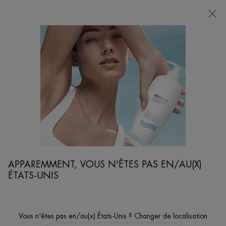
POINTS
DE
VENTE
Je cherche...
Reche
Contenu principal
...
SOINS CORPS
PROTECTION SOLAIRE VISAGE
FLUIDE UV DEFENSE CITY+
Fluide haute protection
APPAREMMENT, VOUS N'ÊTES PAS EN/AU(X)
ÉTATS-UNIS
Vous n'êtes pas en/au(x) États-Unis ? Changer de localisation