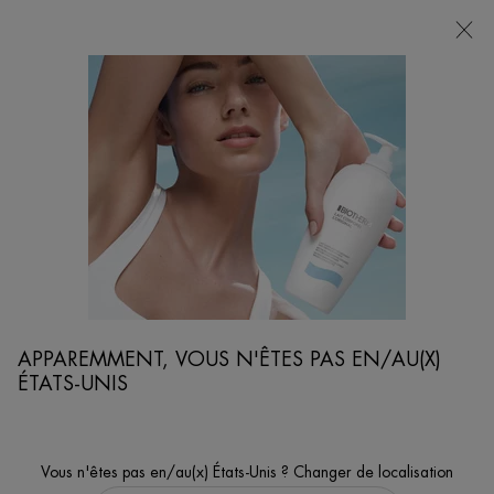
POINTS
DE
VENTE
Je cherche...
Reche
Contenu principal
...
SOINS CORPS
PROTECTION SOLAIRE VISAGE
URBAN UV DEFENSE FLUIDE PROTECTEUR
HYDRATANT SPF 50+
Une nouvelle protection UV quotidienne avec SPF50+ à la texture
fluide légère pour une peau plus lisse, hydratée et protégée.
APPAREMMENT, VOUS N'ÊTES PAS EN/AU(X)
ÉTATS-UNIS
Vous n'êtes pas en/au(x) États-Unis ? Changer de localisation