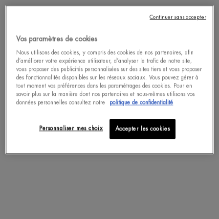
30 ml
Selected
, 1 of 1
Continuer sans accepter
ACHAT RAPIDE
Vos paramètres de cookies
Nous utilisons des cookies, y compris des cookies de nos partenaires, afin
d’améliorer votre expérience utilisateur, d’analyser le trafic de notre site,
vous proposer des publicités personnalisées sur des sites tiers et vous proposer
Complétez votre routine
des fonctionnalités disponibles sur les réseaux sociaux. Vous pouvez gérer à
tout moment vos préférences dans les paramétrages des cookies. Pour en
savoir plus sur la manière dont nos partenaires et nous-mêmes utilisons vos
données personnelles consultez notre
politique de confidentialité
Personnaliser mes choix
Accepter les cookies
BLUE THERAPY CRÈME DE JOUR
BLUE THERAPY SÉRUM DE N
ANTI-RIDES
ANTI-ÂGE