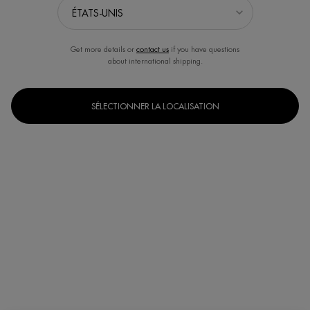
Get more details or
contact us
if you have questions
about international shipping.
SÉLECTIONNER LA LOCALISATION
Un(e) taille disponible