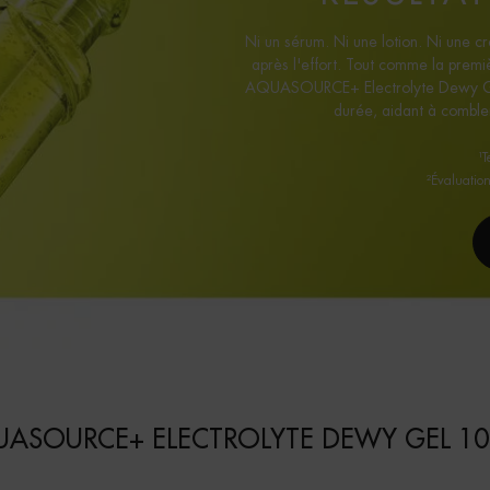
Ni un sérum. Ni une lotion. Ni une c
après l'effort. Tout comme la premi
AQUASOURCE+ Electrolyte Dewy Gel
durée, aidant à combler
¹T
²Évaluation
ASOURCE+ ELECTROLYTE DEWY GEL 10