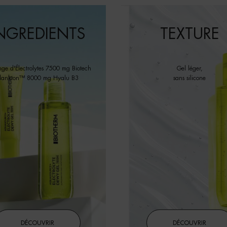
NGREDIENTS
TEXTURE
ge d'Électrolytes 7500 mg Biotech
Gel léger,
lankton™ 8000 mg Hyalu B3
sans silicone
DÉCOUVRIR
DÉCOUVRIR