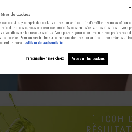
Cont
ètres de cookies
s des cookies, y compris des cookies de nos partenaires, afin d’améliorer votre expérience u
 trafic de notre site, vous proposer des publicités personnalisées sur des sites tiers et vous 
tés disponibles sur les réseaux sociaux. Vous pouvez gérer à tout moment vos préférences da
 des cookies. Pour en savoir plus sur la manière dont nos partenaires et nous-mêmes utilis
 consultez notre
politique de confidentialité
Personnaliser mes choix
Accepter les cookies
[ 100H
RÉSULTA