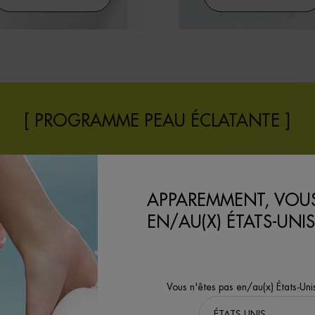
[ PROGRAMME PEAU ÉCLATANTE ]
APPAREMMENT, VOUS
EN/AU(X) ÉTATS-UNIS
Vous n'êtes pas en/au(x) États-Uni