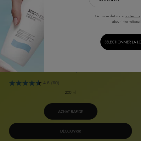
Get more details or
contact us
about international
SÉLECTIONNER LA L
BIOSOURCE HUILE DÉMAQUILLANTE
Huile auto-moussante démaquillante et purifiante.
4.6
(60)
200 ml
ACHAT RAPIDE
DÉCOUVRIR