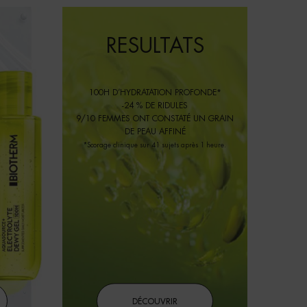
RESULTATS
100H D’HYDRATATION PROFONDE*
-24 % DE RIDULES
9/10 FEMMES ONT CONSTATÉ UN GRAIN
DE PEAU AFFINÉ
*Scorage clinique sur 41 sujets après 1 heure.
DÉCOUVRIR