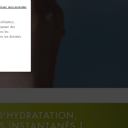
inuer sans accepter
tilisateur,
proposer des
ns les
ons vos données
 D'HYDRATATION,
TS INSTANTANÉS ]