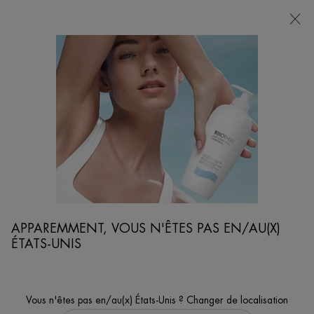
POINTS
DE
VENTE
Je cherche...
Reche
Contenu principal
...
SOINS VISAGE ET RASAGE
HYDRATANTS
AQUAPOWER CRÈME HYDRATANTE
Soin hydratant rafraîchissant visage pour homme
APPAREMMENT, VOUS N'ÊTES PAS EN/AU(X)
ÉTATS-UNIS
Vous n'êtes pas en/au(x) États-Unis ? Changer de localisation