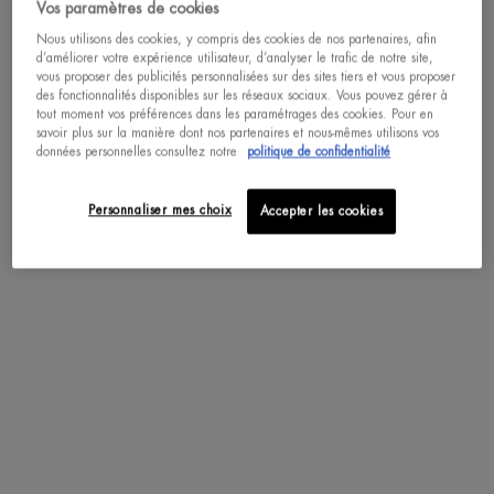
Vos paramètres de cookies
ACHAT RAPIDE
Nous utilisons des cookies, y compris des cookies de nos partenaires, afin
d’améliorer votre expérience utilisateur, d’analyser le trafic de notre site,
vous proposer des publicités personnalisées sur des sites tiers et vous proposer
des fonctionnalités disponibles sur les réseaux sociaux. Vous pouvez gérer à
pdp-section-accordion
tout moment vos préférences dans les paramétrages des cookies. Pour en
savoir plus sur la manière dont nos partenaires et nous-mêmes utilisons vos
données personnelles consultez notre
politique de confidentialité
DESCRIPTION
Personnaliser mes choix
Accepter les cookies
Ce soin hydratant longue durée est une révolution qui repousse les limites de
l'hydratation en prévenant le dessèchement de la peau jusqu'à 72 heures*
après application.
Aquapower 72 h agit de l'intérieur puisqu'il apporte une hydratation de
surface tout en maintenant l'hydratation interne de la peau afin de la protéger
de la déshydratation et des agressions extérieures qui peuvent la dessécher.
Les principaux ingrédients de cette crème hydratante, le P. Antarctica, le
mannose et l'acide hyaluronique, aident la peau à maintenir ses réserves
naturelles en eau tout en la renforçant et en stimulant son système
d'hydratation naturel. Grâce au Plancton de Vie™, le processus de
régénération de la peau est accéléré.