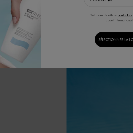
IRE LA
Get more details or
contact us
about international
 la peau tout en
SÉLECTIONNER LA L
oir un avenir
iorer nos formules
e et à minimiser