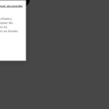
ACHAT RAPIDE
inuer sans accepter
tilisateur,
proposer des
ns les
ons vos données