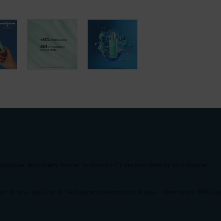
 Aquapower de Biotherm Homme, la marque N°1 des soins premium pour hommes.
er la peau des UV et du vieillissement prématuré de la peau. Alimenté par 5000 lit