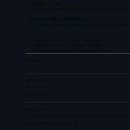
48H d’hydratation**.
Effet fraicheur immédiat et jusqu’à 6 minutes après l’application 
UN EMBALLAGE PLUS RESPONSABLE
Dans le cadre de notre engagement, votre produit est composé d'
*Ramené à la concentration d'extrait pur de Plancton Thermal, 
**Test instrumental sur 24 hommes, après 48H.
***Test instrumental sur 24 hommes, effet immédiat.
TEXTURE
APPLICATION
RESULTATS
INGREDIENTS
IMPACT ENVIRONNEMENTAL