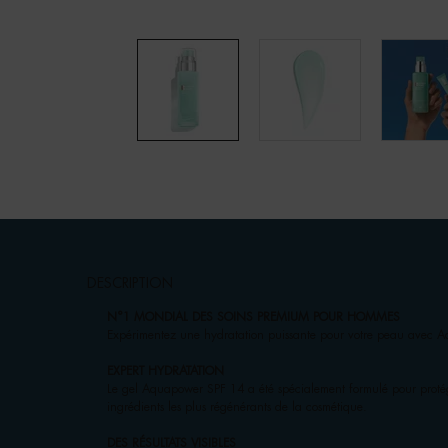
pdp-section-accordion
DESCRIPTION
N°1 MONDIAL DES SOINS PREMIUM POUR HOMMES
Expérimentez une hydratation puissante pour votre peau avec
EXPERT HYDRATATION
Le gel Aquapower SPF 14 a été spécialement formulé pour protég
ingrédients les plus régénérants de la cosmétique.
DES RÉSULTATS VISIBLES