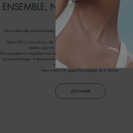
ENSEMBLE, NOUS POUVONS FA
DIFFERENCE
Nous créons des produits experts, efficaces et conçus pour durer : prendre soin de
contribuant au respect des océans.
Depuis 2012, nous avons créé le programme Biotherm Water Lovers pour promouv
meilleur pour nos océans en travaillant avec des ONG partenaires.
Nos engagements englobent tous les aspects de notre chaîne de valeur, visant à amél
et nos emballages, à être pionnier en matière de nouvelles technologies de recyclag
notre empreinte environnementale.
Nous avons une approche engagée de la beauté.
DÉCOUVRIR