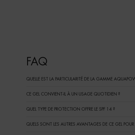
PDP Product Social Links Mobile
PDP Service Pushes
PDP Routine Section
Résultats
FAQ
QUELLE EST LA PARTICULARITÉ DE LA GAMME AQUAPO
CE GEL CONVIENT-IL À UN USAGE QUOTIDIEN ?
QUEL TYPE DE PROTECTION OFFRE LE SPF 14 ?
QUELS SONT LES AUTRES AVANTAGES DE CE GEL POUR 