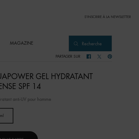
S'INSCRIRE À LA NEWSLETTER
MAGAZINE
Recherche
PARTAGER SUR
PARTAGER SUR FACEBOOK
PARTAGER SUR TWITTER
PARTAGER SUR PI
APOWER GEL HYDRATANT
ENSE SPF 14
ratant anti-UV pour homme
 ml
Selected
, 1 of 1