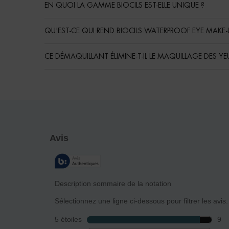
EN QUOI LA GAMME BIOCILS EST-ELLE UNIQUE ?
QU'EST-CE QUI REND BIOCILS WATERPROOF EYE MAKE-
CE DÉMAQUILLANT ÉLIMINE-T-IL LE MAQUILLAGE DES YEU
Routine
PDP Reviews