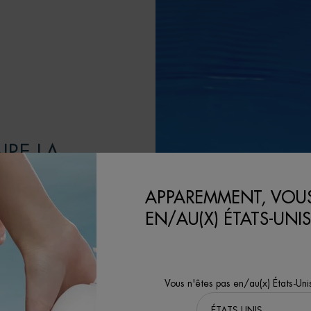
IRE LA
APPAREMMENT, VOUS
 la peau tout en
EN/AU(X) ÉTATS-UNIS
oir un avenir
iorer nos formules
e et à minimiser
Vous n'êtes pas en/au(x) États-Uni