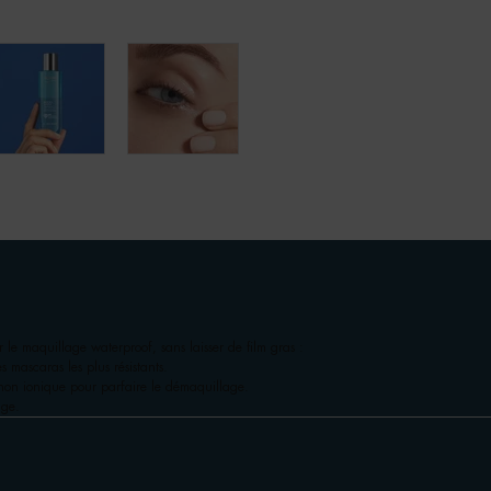
 le maquillage waterproof, sans laisser de film gras :
es mascaras les plus résistants.
on ionique pour parfaire le démaquillage.
age.