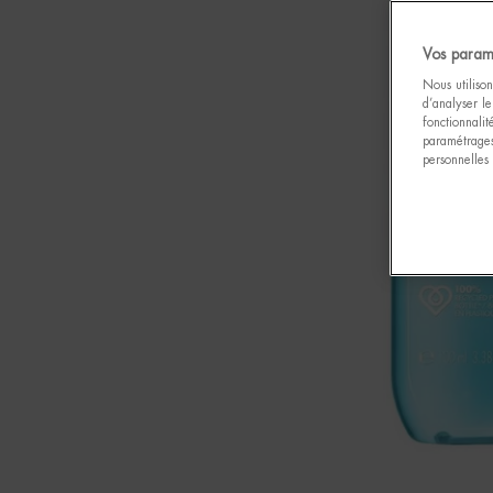
Vos param
Nous utilison
d’analyser le
fonctionnali
paramétrages
personnelles