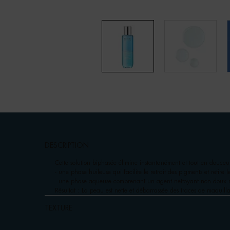
pdp-section-accordion
DESCRIPTION
Cette solution biphasée élimine instantanément et tout en douceur
- une phase huileuse qui facilite le retrait des pigments et retire l
- une phase aqueuse comprenant un agent nettoyant non doux n
Résultat : La peau est nette et débarrassée des traces de maquill
TEXTURE