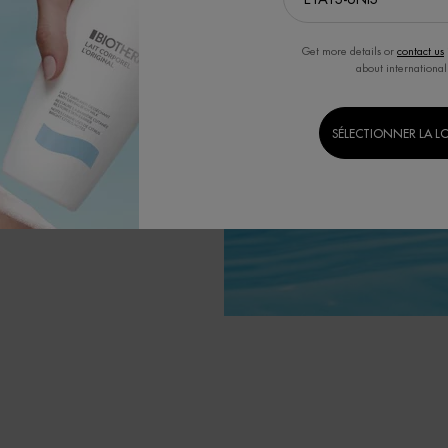
Get more details or
contact us
about international
SÉLECTIONNER LA L