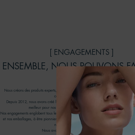
[ ENGAGEMENTS ]
ENSEMBLE, NOUS POUVONS FA
DIFFERENCE
Nous créons des produits experts, efficaces et conçus pour durer : prendre soin de
contribuant au respect des océans.
Depuis 2012, nous avons créé le programme Biotherm Water Lovers pour promouv
meilleur pour nos océans en travaillant avec des ONG partenaires.
Nos engagements englobent tous les aspects de notre chaîne de valeur, visant à amél
et nos emballages, à être pionnier en matière de nouvelles technologies de recyclag
notre empreinte environnementale.
Nous avons une approche engagée de la beauté.