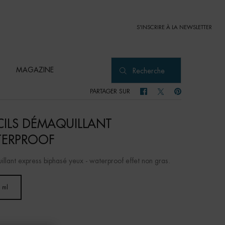
S'INSCRIRE À LA NEWSLETTER
MAGAZINE
Recherche
PARTAGER SUR
PARTAGER SUR FACEBOOK
PARTAGER SUR TWITTER
PARTAGER SUR PI
CILS DÉMAQUILLANT
ERPROOF
llant express biphasé yeux - waterproof effet non gras.
 ml
Selected
, 1 of 1