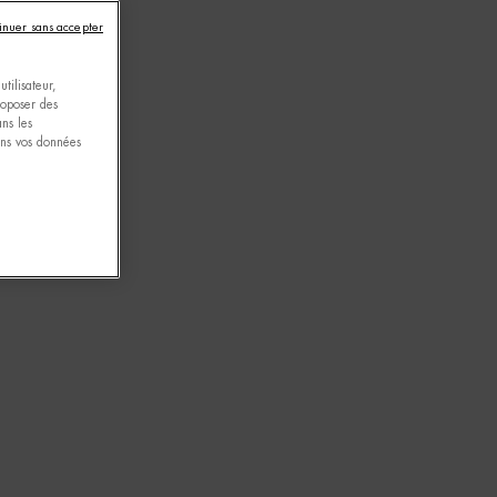
inuer sans accepter
tilisateur,
proposer des
ns les
ons vos données