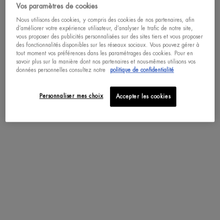
Vos paramètres de cookies
ACHAT RAPIDE
Nous utilisons des cookies, y compris des cookies de nos partenaires, afin
d’améliorer votre expérience utilisateur, d’analyser le trafic de notre site,
vous proposer des publicités personnalisées sur des sites tiers et vous proposer
des fonctionnalités disponibles sur les réseaux sociaux. Vous pouvez gérer à
pdp-section-accordion
tout moment vos préférences dans les paramétrages des cookies. Pour en
savoir plus sur la manière dont nos partenaires et nous-mêmes utilisons vos
données personnelles consultez notre
politique de confidentialité
DESCRIPTION
Personnaliser mes choix
Accepter les cookies
Personnalisez votre hydratation en adoptant votre nouvelle équation super
peau enrichie en Vitamine C.
Véritable concentré d'hydratation et d'éclat, le gel hydratant Aqua Glow
redonne à la peau son éclat naturel : il la réhydrate immédiatement et aide à
clarifier le teint.
Concentré en Plancton de Vie™; l'ingrédient unique de Biotherm, la formule
est enrichie en Vitamine C qui améliore l'éclat de la peau tout en fortifiant la
barrière cutanée.
Instantanément et jour après jour, la peau est plus lumineuse et l'hydratation
maintenue 24h/24.