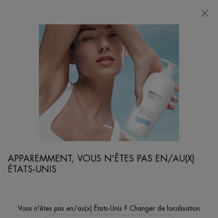
POINTS
DE
VENTE
Je cherche...
Reche
Contenu principal
...
VISAGE
SÉRUMS & MASQUES
AQUA GLOW SUPER CONCENTRATE
Enrichie d'un complexe vitaminé améliorant l'éclat de la peau.
APPAREMMENT, VOUS N'ÊTES PAS EN/AU(X)
ÉTATS-UNIS
Vous n'êtes pas en/au(x) États-Unis ? Changer de localisation