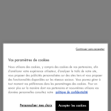
Un(e) taille disponible
Un(e) taille disponible
15 ML
50 ML
ACHAT RAPIDE
ACHAT RAPIDE
DÉCOUVRIR
DÉCOUVRIR
Continuer sans accepter
Vos paramètres de cookies
pdp-section-accordion
Nous utilisons des cookies, y compris des cookies de nos partenaires, afin
d’améliorer votre expérience utilisateur, d’analyser le trafic de notre site,
vous proposer des publicités personnalisées sur des sites tiers et vous proposer
des fonctionnalités disponibles sur les réseaux sociaux. Vous pouvez gérer à
tout moment vos préférences dans les paramétrages des cookies. Pour en
savoir plus sur la manière dont nos partenaires et nous-mêmes utilisons vos
données personnelles consultez notre
politique de confidentialité
Personnaliser mes choix
Accepter les cookies