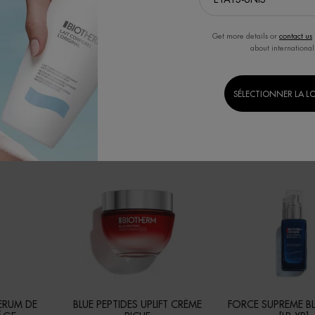
Get more details or
contact us
about international
SÉLECTIONNER LA L
ER 2024
ÉRUM DE
BLUE PEPTIDES UPLIFT CRÈME
FORCE SUPREME B