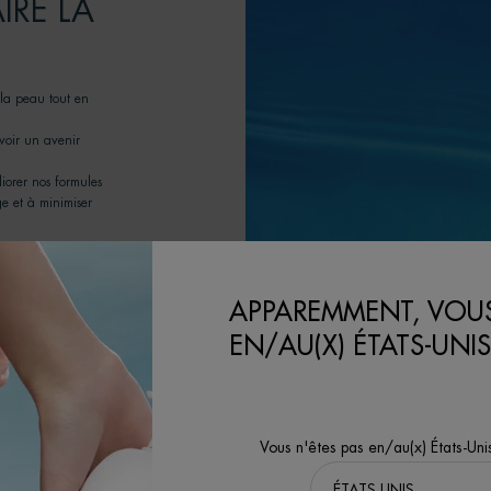
IRE LA
 la peau tout en
oir un avenir
iorer nos formules
e et à minimiser
APPAREMMENT, VOUS
EN/AU(X) ÉTATS-UNIS
Vous n'êtes pas en/au(x) États-Uni