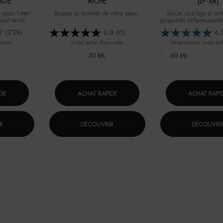
ÂGE
RICHE
[LP-XR]
r pour lutter
Bosstez la fermeté de votre peau.
Sérum anti-âge et ant
teint terne.
propriétés raffermissantes
tonifiantes
7
(239)
0.0
(0)
4.
onible
Un(e) taille disponible
Sélectionner un(e) tail
50 ML
DE
ACHAT RAPIDE
ACHAT RAPI
R
DÉCOUVRIR
DÉCOUVRI