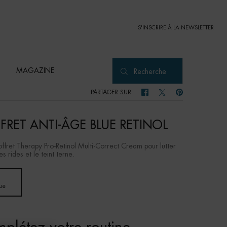
S'INSCRIRE À LA NEWSLETTER
MAGAZINE
Recherche
PARTAGER SUR
PARTAGER SUR FACEBOOK
PARTAGER SUR TWITTER
PARTAGER SUR PI
FRET ANTI-ÂGE BLUE RETINOL
offret Therapy Pro-Retinol Multi-Correct Cream pour lutter
es rides et le teint terne.
Selected
, 1 of 1
que