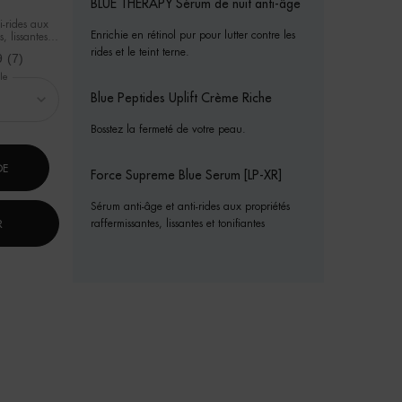
BLUE THERAPY Sérum de nuit anti-âge
i-rides aux
Enrichie en rétinol pur pour lutter contre les
, lissantes et
rides et le teint terne.
9
(7)
le
Blue Peptides Uplift Crème Riche
Bosstez la fermeté de votre peau.
DE
Force Supreme Blue Serum [LP-XR]
Sérum anti-âge et anti-rides aux propriétés
raffermissantes, lissantes et tonifiantes
R