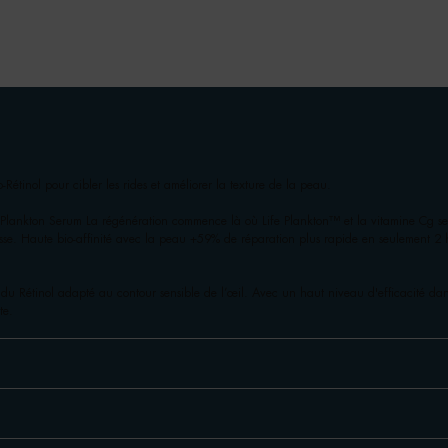
Rétinol pour cibler les rides et améliorer la texture de la peau.
fe Plankton Serum La régénération commence là où Life Plankton™ et la vitamine Cg se
isse. Haute bio-affinité avec la peau +59% de réparation plus rapide en seulement 2 
du Rétinol adapté au contour sensible de l’œil. Avec un haut niveau d'efficacité dans
te.