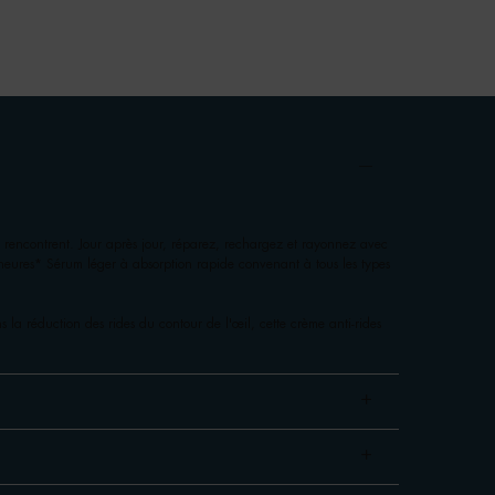
 rencontrent. Jour après jour, réparez, rechargez et rayonnez avec
heures* Sérum léger à absorption rapide convenant à tous les types
 la réduction des rides du contour de l'œil, cette crème anti-rides