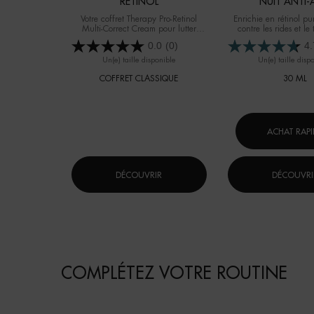
RETINOL
NUIT ANTI-
Votre coffret Therapy Pro-Retinol
Enrichie en rétinol pu
Multi-Correct Cream pour lutter
contre les rides et le 
contre les rides et le teint terne.
0.0
(0)
4.
Un(e) taille disponible
Un(e) taille disp
COFFRET CLASSIQUE
30 ML
ACHAT RAPI
DÉCOUVRIR
DÉCOUVRI
Résultats
Routine
COMPLÉTEZ VOTRE ROUTINE