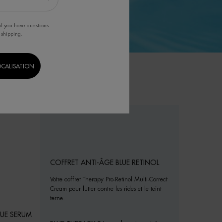
if you have questions
 shipping.
OCALISATION
COFFRET ANTI-ÂGE BLUE RETINOL
Votre coffret Therapy Pro-Retinol Multi-Correct
Cream pour lutter contre les rides et le teint
terne.
LUE SERUM