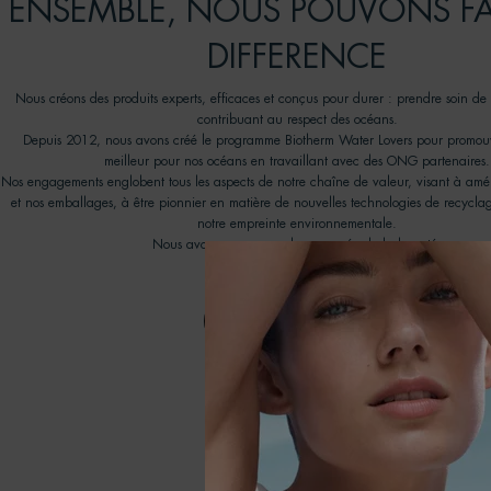
ENSEMBLE, NOUS POUVONS FA
DIFFERENCE
Nous créons des produits experts, efficaces et conçus pour durer : prendre soin de
contribuant au respect des océans.
Depuis 2012, nous avons créé le programme Biotherm Water Lovers pour promouv
meilleur pour nos océans en travaillant avec des ONG partenaires.
Nos engagements englobent tous les aspects de notre chaîne de valeur, visant à amél
et nos emballages, à être pionnier en matière de nouvelles technologies de recyclag
notre empreinte environnementale.
Nous avons une approche engagée de la beauté.
DÉCOUVRIR