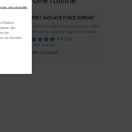
plétez votre routine
inuer sans accepter
COFFRET ANTI-ÂGE FORCE SUPREME
tilisateur,
Votre coffret Anti-âge Force Supreme pour cibler
proposer des
parfaitement les signes de l'âge chez l'homme.
ns les
ons vos données
4.8
(10)
Un(e) taille disponible
COFFRET CLASSIQUE