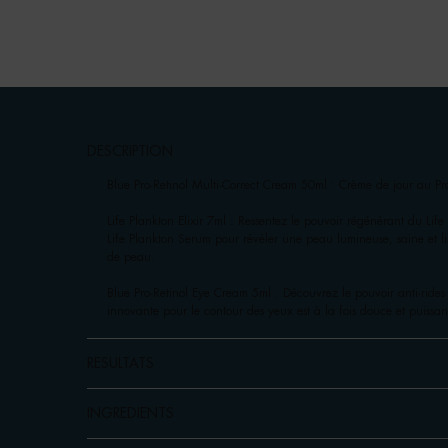
pdp-section-accordion
DESCRIPTION
Blue Pro-Retinol Multi-Correct Cream 50ml : Crème de jour au Pro-
Life Plankton Elixir 7ml : Ressentez le pouvoir régénérant du Li
Life Plankton Serum pour révéler une peau lumineuse, saine et l
de peau.
Blue Pro-Retinol Eye Cream 5ml : Découvrez le pouvoir anti-rides 
innovante pour le contour des yeux est à la fois douce et puissan
RESULTATS
INGREDIENTS