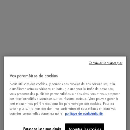
Un(e) taille disponible
Un(e) taille disponible
50 ML
50 ML
ACHAT RAPIDE
ACHAT RAPIDE
DÉCOUVRIR
DÉCOUVRIR
Continuer sans accepter
pdp-section-accordion
Vos paramètres de cookies
Nous utilisons des cookies, y compris des cookies de nos partenaires, afin
d’améliorer votre expérience utilisateur, d’analyser le trafic de notre site,
vous proposer des publicités personnalisées sur des sites tiers et vous proposer
des fonctionnalités disponibles sur les réseaux sociaux. Vous pouvez gérer à
tout moment vos préférences dans les paramétrages des cookies. Pour en
savoir plus sur la manière dont nos partenaires et nous-mêmes utilisons vos
données personnelles consultez notre
politique de confidentialité
Personnaliser mes choix
Accepter les cookies