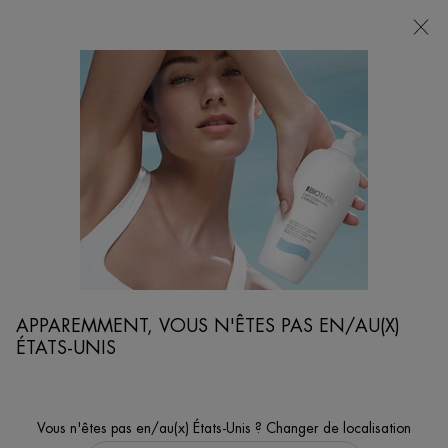
POINTS
DE
VENTE
Je cherche...
Reche
Contenu principal
...
VISAGE
SOINS HYDRATANTS VISAGE
BLUE PEPTIDES UPLIFT CREME JOUR
Boostez la fermeté de votre peau.
APPAREMMENT, VOUS N'ÊTES PAS EN/AU(X)
ÉTATS-UNIS
Vous n'êtes pas en/au(x) États-Unis ? Changer de localisation