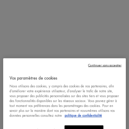
ACHAT RAPIDE
DÉCOUVRIR
DÉCOUVRIR
pdp-section-accordion
Continuer sans accepter
Vos paramètres de cookies
Nous utilisons des cookies, y compris des cookies de nos partenaires, afin
d’améliorer votre expérience utilisateur, d’analyser le trafic de notre site,
vous proposer des publicités personnalisées sur des sites tiers et vous proposer
des fonctionnalités disponibles sur les réseaux sociaux. Vous pouvez gérer à
tout moment vos préférences dans les paramétrages des cookies. Pour en
savoir plus sur la manière dont nos partenaires et nous-mêmes utilisons vos
données personnelles consultez notre
politique de confidentialité