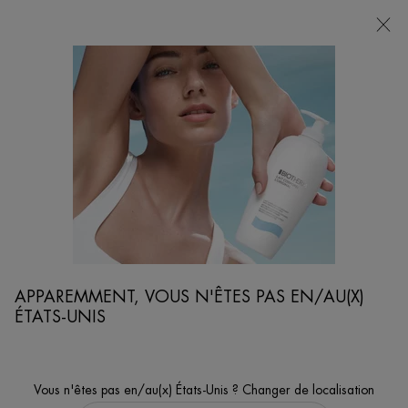
POINTS
DE
VENTE
Je cherche...
Reche
Contenu principal
...
GAMME POUR LE CORPS ET SOLAIRE
LES EAUX
EAU VITAMINÉE PULSATION BERRY
EAU VITAMINÉE PULSATION BERRY 100 ML | Biotherm
APPAREMMENT, VOUS N'ÊTES PAS EN/AU(X)
ÉTATS-UNIS
Vous n'êtes pas en/au(x) États-Unis ? Changer de localisation