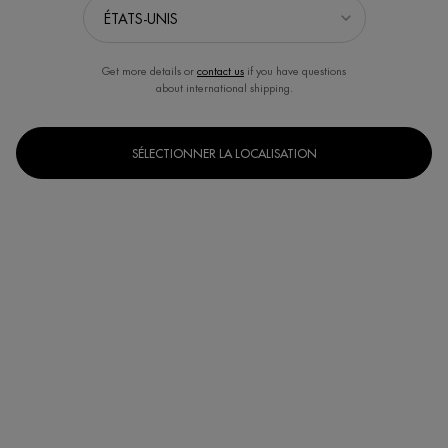
Get more details or
contact us
if you have questions
about international shipping.
SÉLECTIONNER LA LOCALISATION
Un(e) taille disponible
100 ml
Selected
, 1 of 1