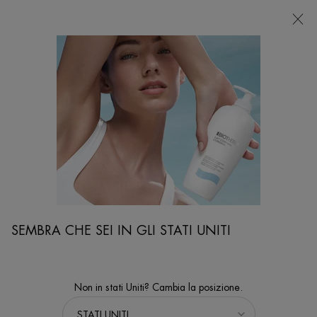
NEGOZI
Sto cercando...
Ricer
Contenuto principale
oscienze E Ingredienti
Trattamenti Con Acido Ialuronico: I Benefici Per La Pelle
SEMBRA CHE SEI IN GLI STATI UNITI
Non in stati Uniti? Cambia la posizione.