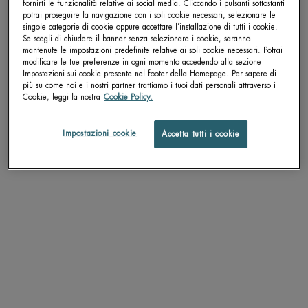
fornirti le funzionalità relative ai social media. Cliccando i pulsanti sottostanti
potrai proseguire la navigazione con i soli cookie necessari, selezionare le
singole categorie di cookie oppure accettare l’installazione di tutti i cookie.
Se scegli di chiudere il banner senza selezionare i cookie, saranno
mantenute le impostazioni predefinite relative ai soli cookie necessari. Potrai
AQUASOURCE
modificare le tue preferenze in ogni momento accedendo alla sezione
Impostazioni sui cookie presente nel footer della Homepage. Per sapere di
CICA NUTRI CREAM
più su come noi e i nostri partner trattiamo i tuoi dati personali attraverso i
Cookie, leggi la nostra
Cookie Policy.
Impostazioni cookie
Accetta tutti i cookie