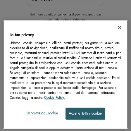
Get more details or
contact us
if you have questions
about international shipping.
La tua privacy
CAMBIA LA POSIZIONE.
Usiamo i cookie, compresi quelli dei nostri partner, per garantirti la migliore
esperienza di navigazione, analizzare il traffico sul nostro sito e, previo
consenso, mostrarti annunci personalizzati sui siti internet di terze parti e per
CLEANSER
ANTI-FEU DU RASOIR
fornirti le funzionalità relative ai social media. Cliccando i pulsanti sottostanti
potrai proseguire la navigazione con i soli cookie necessari, selezionare le
singole categorie di cookie oppure accettare l’installazione di tutti i cookie.
Detergente viso
Dopobarba lenitivo per pelli normali
Se scegli di chiudere il banner senza selezionare i cookie, saranno
mantenute le impostazioni predefinite relative ai soli cookie necessari. Potrai
Un formato disponibile
Un formato disponibile
modificare le tue preferenze in ogni momento accedendo alla sezione
125 ML
100 ML
Impostazioni sui cookie presente nel footer della Homepage. Per sapere di
più su come noi e i nostri partner trattiamo i tuoi dati personali attraverso i
Cookie, leggi la nostra
Cookie Policy.
SCOPRI DI PIÙ
SCOPRI DI PIÙ
Impostazioni cookie
Accetta tutti i cookie