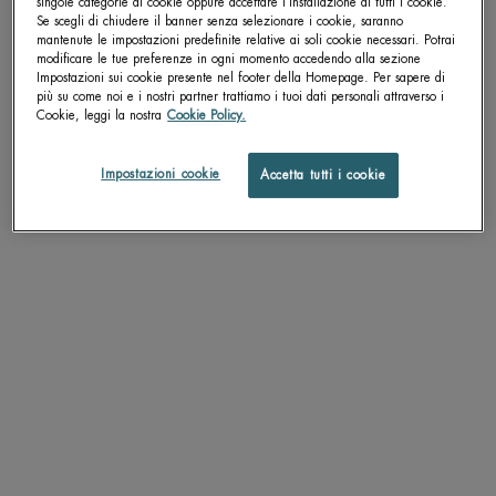
singole categorie di cookie oppure accettare l’installazione di tutti i cookie.
Se scegli di chiudere il banner senza selezionare i cookie, saranno
FORCE SUPREME
mantenute le impostazioni predefinite relative ai soli cookie necessari. Potrai
modificare le tue preferenze in ogni momento accedendo alla sezione
BLUE SERUM [LP-XR]
Impostazioni sui cookie presente nel footer della Homepage. Per sapere di
più su come noi e i nostri partner trattiamo i tuoi dati personali attraverso i
Cookie, leggi la nostra
Cookie Policy.
Impostazioni cookie
Accetta tutti i cookie
SCOPRI DI PIÙ