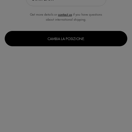
Get more details or
contact us
if you have questions
about international shipping.
RIDURRE LE RUGHE DELLA PELLE
CAMBIA LA POSIZIONE.
MASCHILE
Soluzioni anti-età per ridurre le rughe. Scopri la gamma anti-età uomo
Biotherm, per ridurre le rughe e restituire compattezza e un aspetto
giovane. Lasciano la pelle più levigata, tonica e rivitalizzata.
Home
UOMO
ESIGENZA
Azione Anti-Rughe
[ TRATTAMENTI ANTI-ETÀ AVANZATI PER UOMO ]
Contrastare le rughe e migliorare la texture della pelle con
trattamenti avanzati.
INGREDIENTI