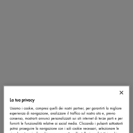
I prodotti anti-età Biotherm per uomo sono formulati con Biotech Plankton™ e ingredienti
all’avanguardia come LP-XR per ridurre visibilmente le rughe, rassodare la pelle e
migliorarne l’elasticità generale.
TIPI DI PELLE
Questi prodotti sono appositamente formulati per la pelle maschile, naturalmente più
spessa, per contrastare i segni comuni dell’invecchiamento come segni d’espressione,
rughe e rilassamento cutaneo. L’uso regolare migliora la texture e dona alla pelle un
aspetto giovane.
RISULTATI
L’applicazione regolare e costante dei prodotti anti-età Biotherm aiuta a rafforzare la
barriera cutanea e a prevenire ulteriori segni dell’invecchiamento, lasciando la pelle
levigata, tonica e ben idratata.
[ TRATTAMENTI ANTI-ETÀ ICONICI PER UOMO ]
Scopri i prodotti anti-età Biotherm più venduti, come Force Supreme
La tua privacy
Blue Serum e Life Peel Essence, studiati per contrastare le rughe e
Usiamo i cookie, compresi quelli dei nostri partner, per garantirti la migliore
migliorare la salute generale della pelle.
esperienza di navigazione, analizzare il traffico sul nostro sito e, previo
consenso, mostrarti annunci personalizzati sui siti internet di terze parti e per
fornirti le funzionalità relative ai social media. Cliccando i pulsanti sottostanti
potrai proseguire la navigazione con i soli cookie necessari, selezionare le