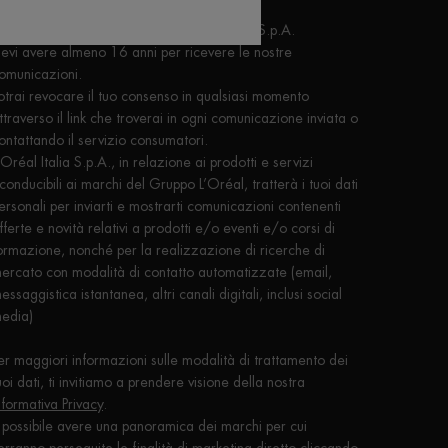
inalità di marketing diretto di L'Oréal Italia S.p.A.
evi avere almeno 16 anni per ricevere le nostre
omunicazioni.
otrai revocare il tuo consenso in qualsiasi momento
ttraverso il link che troverai in ogni comunicazione inviata o
ontattando il servizio consumatori.
'Oréal Italia S.p.A., in relazione ai prodotti e servizi
iconducibili ai marchi del Gruppo L’Oréal, tratterà i tuoi dati
ersonali per inviarti e mostrarti comunicazioni contenenti
fferte e novità relativi a prodotti e/o eventi e/o corsi di
ormazione, nonché per la realizzazione di ricerche di
ercato con modalità di contatto automatizzate (email,
essaggistica istantanea, altri canali digitali, inclusi social
edia)
er maggiori informazioni sulle modalità di trattamento dei
uoi dati, ti invitiamo a prendere visione della nostra
nformativa Privacy
.
 possibile avere una panoramica dei marchi per cui