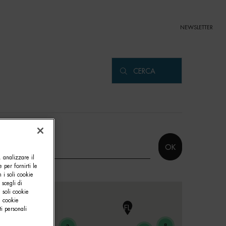
NEWSLETTER
HW
CERCA
GM
GH
OK
FP
, analizzare il
e per fornirti le
3
 i soli cookie
 scegli di
 soli cookie
i cookie
FL
i personali
DW
HC
GX
8