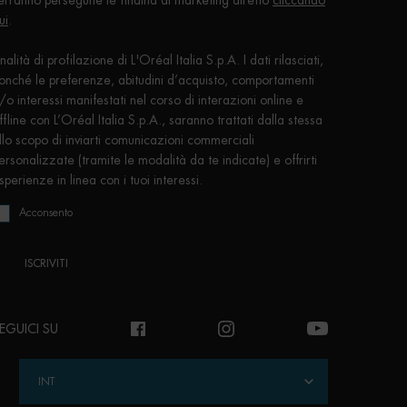
erranno perseguite le finalità di marketing diretto
cliccando
ui
.
inalità di profilazione di L'Oréal Italia S.p.A. I dati rilasciati,
onché le preferenze, abitudini d’acquisto, comportamenti
/o interessi manifestati nel corso di interazioni online e
ffline con L’Oréal Italia S.p.A., saranno trattati dalla stessa
llo scopo di inviarti comunicazioni commerciali
ersonalizzate (tramite le modalità da te indicate) e offrirti
sperienze in linea con i tuoi interessi.
Acconsento
ISCRIVITI
EGUICI SU
INT