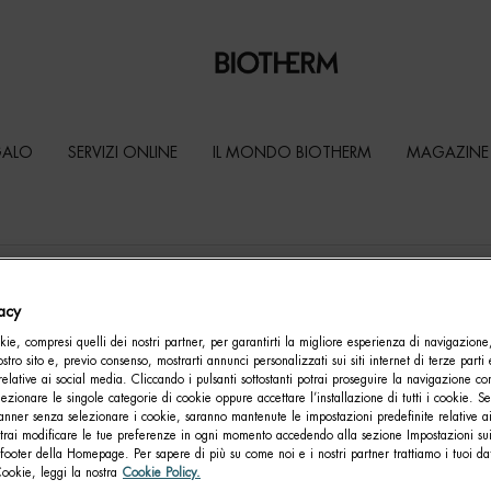
IP
IK
IE
ID
IB
GALO
SERVIZI ONLINE
IL MONDO BIOTHERM
MAGAZINE
HP
GT
GU
GV
GO
GY
Type and press the down arrow to browse available matches
HH
FR
vacy
FS
HA
Indirizzo, Città, Codice Postale…
GW
GQ
GP
FH
FF
FG
GI
ie, compresi quelli dei nostri partner, per garantirti la migliore esperienza di navigazione
nostro sito e, previo consenso, mostrarti annunci personalizzati sui siti internet di terze parti 
Geolocate me
GJ
3
relative ai social media. Cliccando i pulsanti sottostanti potrai proseguire la navigazione con
lezionare le singole categorie di cookie oppure accettare l’installazione di tutti i cookie. Se
anner senza selezionare i cookie, saranno mantenute le impostazioni predefinite relative ai
2
otrai modificare le tue preferenze in ogni momento accedendo alla sezione Impostazioni su
3
GZ
footer della Homepage. Per sapere di più su come noi e i nostri partner trattiamo i tuoi dat
Cookie, leggi la nostra
Cookie Policy.
DP
FU