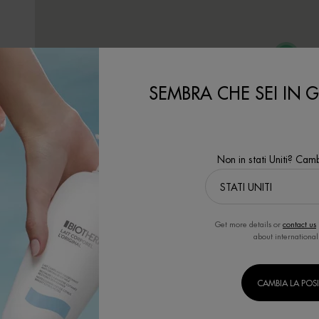
3
SEMBRA CHE SEI IN GL
Non in stati Uniti? Camb
HD
HF
Get more details or
contact us
CORPO E SOLARI
N
about international
JE
JF
JI
Latte corpo
IM
JL
(
Solari
Acque profumate
CAMBIA LA POS