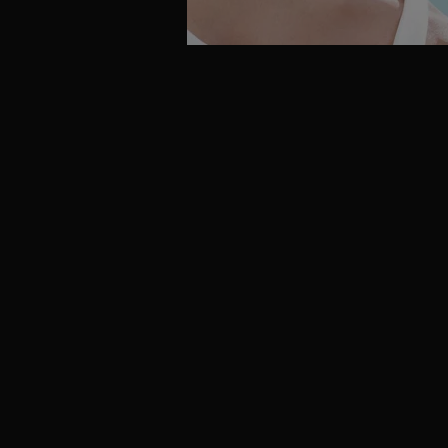
SEPHORA
F
VIA DANTE 14
0.62km
05 86458470
Vedi i dettagli
MAZZOLARI PROFUMERIA A.M.D.
G
PIAZZETTA UMBERTO GIORDANO 4
0.71km
02 76000063
Vedi i dettagli
PROFUMERIE MARIONNAUD
H
CORSO MAGENTA 2