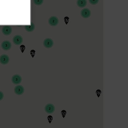
2
3
3
EM
2
2
2
4
5
2
3
GG
BY
CM
GL
3
3
3
FN
2
GS
EO
DZ