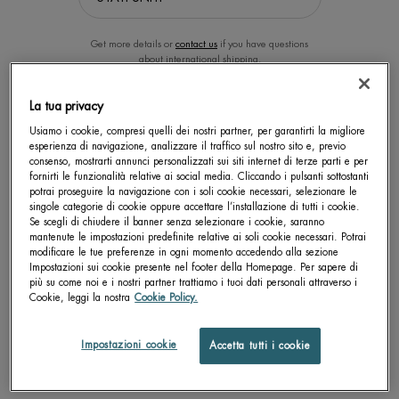
Get more details or
contact us
if you have questions
about international shipping.
La tua privacy
CAMBIA LA POSIZIONE.
Usiamo i cookie, compresi quelli dei nostri partner, per garantirti la migliore
esperienza di navigazione, analizzare il traffico sul nostro sito e, previo
consenso, mostrarti annunci personalizzati sui siti internet di terze parti e per
FORCE SUPREME EYE
AQUAFITNESS SHOWER GEL
fornirti le funzionalità relative ai social media. Cliccando i pulsanti sottostanti
ARCHITECT SIERO
potrai proseguire la navigazione con i soli cookie necessari, selezionare le
singole categorie di cookie oppure accettare l’installazione di tutti i cookie.
Tonificante/Anti-rughe
Gel doccia rivitalizzante - corpo e
Se scegli di chiudere il banner senza selezionare i cookie, saranno
capelli
mantenute le impostazioni predefinite relative ai soli cookie necessari. Potrai
Un formato disponibile
Un formato disponibile
modificare le tue preferenze in ogni momento accedendo alla sezione
15 ML
200 ML
Impostazioni sui cookie presente nel footer della Homepage. Per sapere di
più su come noi e i nostri partner trattiamo i tuoi dati personali attraverso i
Cookie, leggi la nostra
Cookie Policy.
SCOPRI DI PIÙ
SCOPRI DI PIÙ
Impostazioni cookie
Accetta tutti i cookie