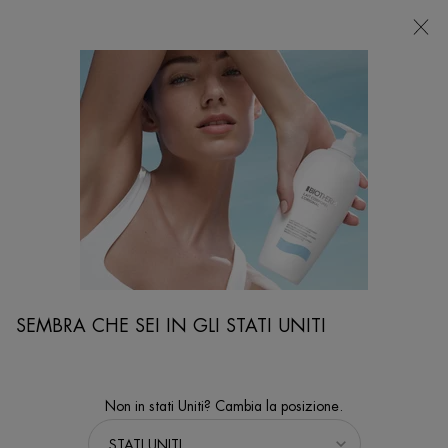
NEGOZI
Sto cercando...
Ricer
Contenuto principale
...
VISO
Trattamenti Viso
AQUASOURCE HYDRA BARRIER CREAM
FACE THE COLD - 48 ore di idratazione fortificante per una
barriera cutanea più forte e resistente.¹ ¹ Test strumentale su 40
donne dopo 1 applicazione.
SEMBRA CHE SEI IN GLI STATI UNITI
Non in stati Uniti? Cambia la posizione.