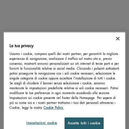
SCOPRI DI PIÙ
SCOPRI DI PIÙ
pdp-section-accordion
La tua privacy
Usiamo i cookie, compresi quelli dei nostri partner, per garantirti la migliore
esperienza di navigazione, analizzare il traffico sul nostro sito e, previo
consenso, mostrarti annunci personalizzati sui siti internet di terze parti e per
fornirti le funzionalità relative ai social media. Cliccando i pulsanti sottostanti
potrai proseguire la navigazione con i soli cookie necessari, selezionare le
singole categorie di cookie oppure accettare l’installazione di tutti i cookie.
Se scegli di chiudere il banner senza selezionare i cookie, saranno
mantenute le impostazioni predefinite relative ai soli cookie necessari. Potrai
modificare le tue preferenze in ogni momento accedendo alla sezione
Impostazioni sui cookie presente nel footer della Homepage. Per sapere di
più su come noi e i nostri partner trattiamo i tuoi dati personali attraverso i
Cookie, leggi la nostra
Cookie Policy.
Impostazioni cookie
Accetta tutti i cookie