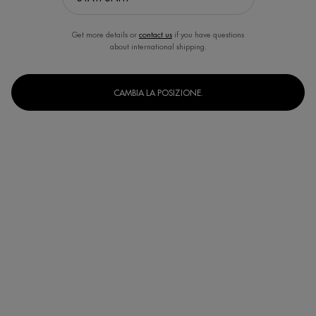
Get more details or
contact us
if you have questions
about international shipping.
CAMBIA LA POSIZIONE.
Seleziona un formato
30 ml
30ml (tube)
50 ml
75 ml