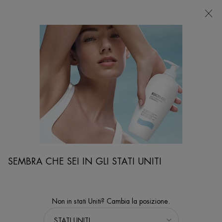
NEGOZI
Sto cercando...
Ricer
Contenuto principale
...
VISO
Sieri & Maschere
BLUE RETINOL SIERO NOTTE AL RETINOLO
Siero notte uniformante e anti-rughe
NOVITÀ
SEMBRA CHE SEI IN GLI STATI UNITI
Non in stati Uniti? Cambia la posizione.