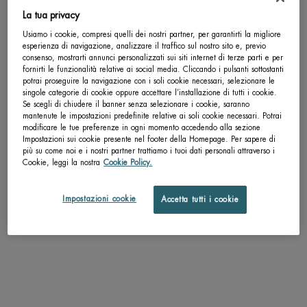
La tua privacy
Completa la tua routine
Usiamo i cookie, compresi quelli dei nostri partner, per garantirti la migliore
esperienza di navigazione, analizzare il traffico sul nostro sito e, previo
consenso, mostrarti annunci personalizzati sui siti internet di terze parti e per
Life Plankton™ Regenerating Serum
fornirti le funzionalità relative ai social media. Cliccando i pulsanti sottostanti
potrai proseguire la navigazione con i soli cookie necessari, selezionare le
Siero Viso Giornaliero per migliorare 10 segni
singole categorie di cookie oppure accettare l’installazione di tutti i cookie.
dell'invecchiamento
Se scegli di chiudere il banner senza selezionare i cookie, saranno
mantenute le impostazioni predefinite relative ai soli cookie necessari. Potrai
Seleziona un Formato
modificare le tue preferenze in ogni momento accedendo alla sezione
Impostazioni sui cookie presente nel footer della Homepage. Per sapere di
più su come noi e i nostri partner trattiamo i tuoi dati personali attraverso i
Cookie, leggi la nostra
Cookie Policy.
Impostazioni cookie
Accetta tutti i cookie
pdp-section-accordion
DESCRIZIONE
Prova il potere della Bioscienza nel nostro primo Siero notte con Retinolo Puro.