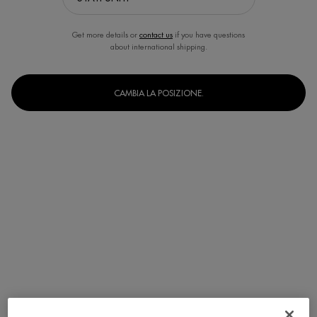
Get more details or
contact us
if you have questions
about international shipping.
CAMBIA LA POSIZIONE.
Un formato disponibile
30 ml
Selected
, 1 of 1