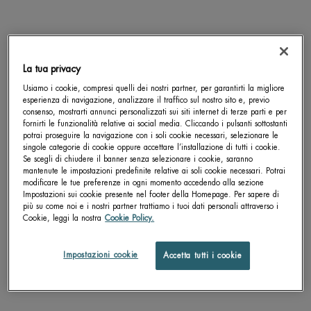
SCOPRI DI PIÙ
SCOPRI DI PIÙ
La tua privacy
pdp-section-accordion
Usiamo i cookie, compresi quelli dei nostri partner, per garantirti la migliore
esperienza di navigazione, analizzare il traffico sul nostro sito e, previo
consenso, mostrarti annunci personalizzati sui siti internet di terze parti e per
fornirti le funzionalità relative ai social media. Cliccando i pulsanti sottostanti
potrai proseguire la navigazione con i soli cookie necessari, selezionare le
singole categorie di cookie oppure accettare l’installazione di tutti i cookie.
Se scegli di chiudere il banner senza selezionare i cookie, saranno
mantenute le impostazioni predefinite relative ai soli cookie necessari. Potrai
modificare le tue preferenze in ogni momento accedendo alla sezione
Impostazioni sui cookie presente nel footer della Homepage. Per sapere di
più su come noi e i nostri partner trattiamo i tuoi dati personali attraverso i
Cookie, leggi la nostra
Cookie Policy.
Impostazioni cookie
Accetta tutti i cookie