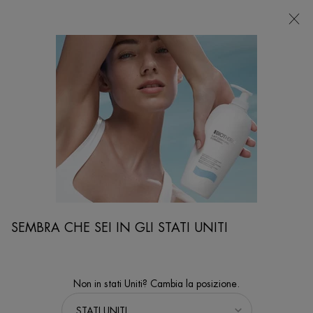
NEGOZI
Sto cercando...
Ricer
Contenuto principale
...
VISO
Trattamenti Viso
AQUASOURCE+ ELECTROLYTE DEWY GEL 100H
Offre 100H di idratazione e riempie visibilmente le linee sottili in
solo 1 ora con un leggero gel idratante arricchito con elettroliti.
SEMBRA CHE SEI IN GLI STATI UNITI
Non in stati Uniti? Cambia la posizione.