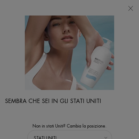
NEGOZI
Sto cercando...
Ricer
Contenuto principale
igli Per La Cura Della Pelle
Cause E Risposte Per Le Mani Secche E Screpolate
SEMBRA CHE SEI IN GLI STATI UNITI
Non in stati Uniti? Cambia la posizione.