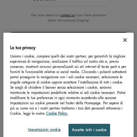
Cause e risposte per le mani secche e
screpolate
Get more details or
contact us
if you have questions
about international shipping.
Non solo la pelle del viso, anche quella delle
mani
è spesso messa a dura
prova: è sottoposta all’azione continua degli agenti esterni e a lavaggi
frequenti. Il risultato? Le nostre mani diventano
secche e screpolate
. Chi più,
CAMBIA LA POSIZIONE.
chi meno, tutti ne abbiamo sofferto una volta nella vita. Talvolta questo
La tua privacy
disturbo può diventare molto spiacevole: la pelle secca e disidratata, perdendo
la sua elasticità, potrebbe arrivare a lesionarsi con la formazione di dolorosi
Usiamo i cookie, compresi quelli dei nostri partner, per garantirti la migliore
esperienza di navigazione, analizzare il traffico sul nostro sito e, previo
tagli e ragadi
. Prima che questo accada, è necessario prendersi cura delle
consenso, mostrarti annunci personalizzati sui siti internet di terze parti e per
nostre mani, idratandole e proteggendole dalle aggressioni esterne.
fornirti le funzionalità relative ai social media. Cliccando i pulsanti sottostanti
potrai proseguire la navigazione con i soli cookie necessari, selezionare le
Di seguito cercheremo di capire le cause principali delle mani secche e
singole categorie di cookie oppure accettare l’installazione di tutti i cookie.
screpolate, proponendo le risposte più adatte a seconda del problema.
Se scegli di chiudere il banner senza selezionare i cookie, saranno
mantenute le impostazioni predefinite relative ai soli cookie necessari. Potrai
Mani secche e screpolate: come appaiono
modificare le tue preferenze in ogni momento accedendo alla sezione
Impostazioni sui cookie presente nel footer della Homepage. Per sapere di
Riconoscere le mani secche e screpolate è piuttosto semplice:
più su come noi e i nostri partner trattiamo i tuoi dati personali attraverso i
Cookie, leggi la nostra
Cookie Policy.
al tatto la pelle appare
ruvida, dura, squamosa
;
alla vista sembra
pallida e disidratata
;
abbiamo la sensazione che
Impostazioni cookie
Accetta tutti i cookie