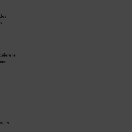
 des
us
célère le
eune.
au, la