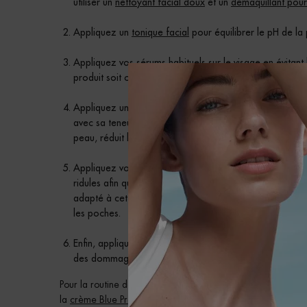
utiliser un
nettoyant facial doux
et un
démaquillant pour
Appliquez un
tonique facial
pour équilibrer le pH de la
Appliquez vos sérums habituels sur le visage en évitan
produit soit complètement absorbé – notre recommand
Appliquez une crème hydratante sur tout le visage et l
avec sa teneur en rétinol, en fraction de probiotiques d
peau, réduit la taille des pores et atténue l’apparence 
Appliquez votre crème contour des yeux au rétinol, en
ridules afin que le produit pénètre correctement dans 
adapté à cet usage : enrichi en pro-rétinol, un ingrédien
les poches.
Enfin, appliquez une protection solaire avec un SPF30
des dommages causés par les UV.
Pour la routine de nuit, commencez par appliquer le
sérum 
la
crème Blue Pro-Retinol Multi-Correct
et enfin la
Blue Pro