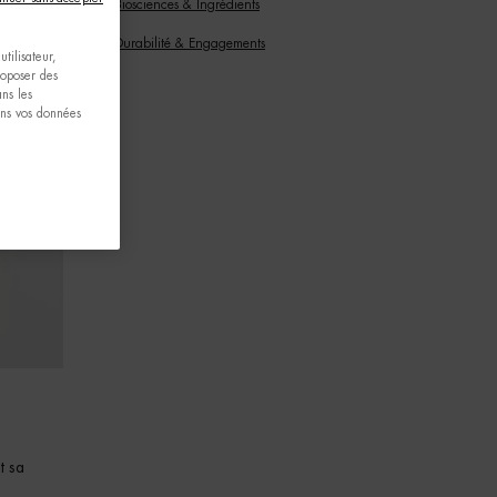
Biosciences & Ingrédients
Durabilité & Engagements
tilisateur,
proposer des
ns les
ons vos données
t sa