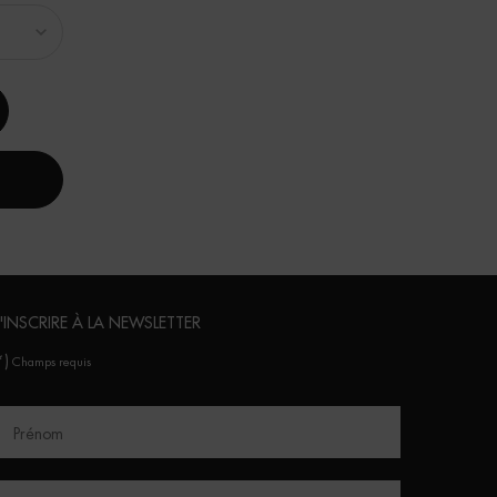
Un(e) taille disponible
15 ML
ACHAT RAPIDE
DÉCOUVRIR
'INSCRIRE À LA NEWSLETTER
*)
Champs requis
Prénom