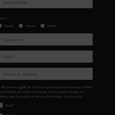
Nom de famille
enre*
Femme
Homme
Neutre
Code postal :
E-mail
*
Numéro de téléphone
e déclare être âgé(e) de 16 ans ou plus et souhaite bénéficier d’offres
ersonnalisées de L’Oréal France par communication directe, en
elation avec les produits et services de Biotherm, au choix par :
*
Email