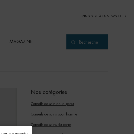
S'INSCRIRE À LA NEWSLETTER
MAGAZINE
Recherche
Nos catégories
Conseils de soin de la peau
Conseils de soins pour homme
Conseils de soins du corps
inuer sans accepter