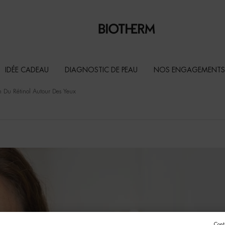
IDÉE CADEAU
DIAGNOSTIC DE PEAU
NOS ENGAGEMENTS
on Du Rétinol Autour Des Yeux
Cont