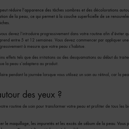
f peut réduire l’apparence des tâches sombres et des décolorations auto
tion de la peau, ce qui permet à la couche superficielle de se renouvele
âches.
s vous devez l’introduire progressivement dans votre routine afin d’éviter q
tion prend entre 5 et 12 semaines. Vous devez commencer par appliquer une 
ogressivement à mesure que votre peau s’habitue.
ins effets tels que des irritations ou des desquamations au début du trait
que la peau s’adaptera au produit.
aire pendant la journée lorsque vous utilisez un soin au rétinol, car la pe
autour des yeux ?
tre routine de soin pour transformer votre peau et profiter de tous les bi
ner le maquillage, les impuretés et les excès de sébum de la peau. Vous