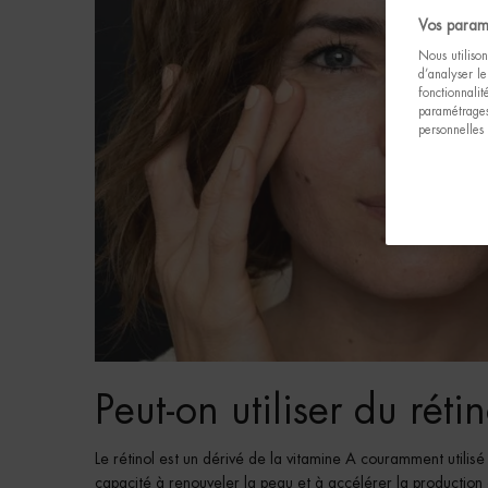
Vos param
Nous utilison
d’analyser le
fonctionnali
paramétrages
personnelles
Peut-on utiliser du rét
Le rétinol est un dérivé de la vitamine A couramment utilisé
capacité à renouveler la peau et à accélérer la production d