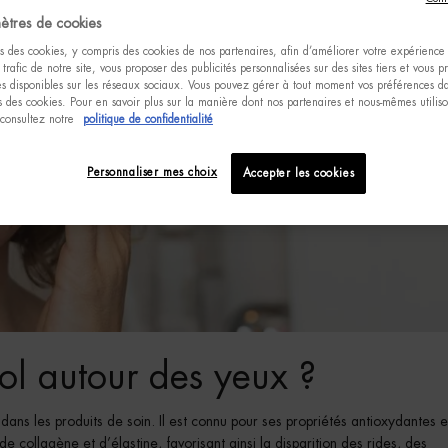
ètres de cookies
s des cookies, y compris des cookies de nos partenaires, afin d’améliorer votre expérience u
 trafic de notre site, vous proposer des publicités personnalisées sur des sites tiers et vous 
tés disponibles sur les réseaux sociaux. Vous pouvez gérer à tout moment vos préférences da
 des cookies. Pour en savoir plus sur la manière dont nos partenaires et nous-mêmes utilis
 consultez notre
politique de confidentialité
Personnaliser mes choix
Accepter les cookies
inol autour des yeux ?
 dans les produits de soin. Il est connu pour ses propriétés antioxydantes e
e collagène et d’élastine, favorisant ainsi la disparition des rides, des