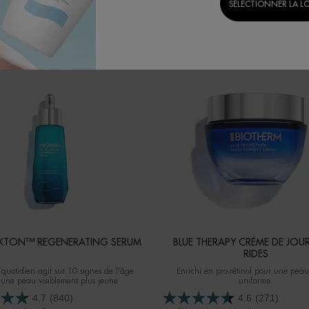
SÉLECTIONNER LA L
ur la régénération de la peau qui redonnera jeunesse et éclat à votre vis
ANKTON™ REGENERATING SERUM
BLUE THERAPY CRÈME DE JOUR
RIDES
quotidien agit sur 10 signes de l'âge
Enrichi en pro-rétinol pour une peau 
 une peau visiblement plus jeune
uniforme.
4.7
(840)
4.6
(271)