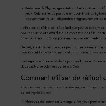
Réduction de l’hyperpigmentation
: Cet ingrédient acti
yeux. Cela est rendu possible en accélérant la régénéra
fréquemment, faisant disparaitre progressivement les t
L’utilisation du rétinol est très bénéfique pour la peau, mai
peau ne s’irrite et s’affaiblisse. Le processus de rétinisa
dose de rétinol 1 à 2 fois par semaine, puis augmenter pr
De plus, il est normal que votre peau puisse présenter certa
mais ils sont tout à fait normaux et disparaitront à mesure 
Il est également conseillé de toujours appliquer un écran sol
plus sensible au soleil et peut être brûlée.
Comment utiliser du rétinol 
Voici comment inclure un contour des yeux au rétinol dans vo
de cet ingrédient actif.
Nettoyez délicatement le visage et les yeux pour élimi