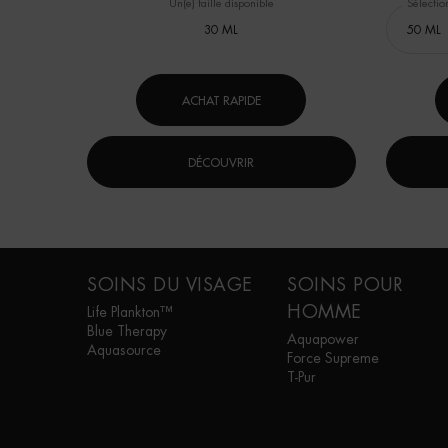
Un(e) taille disponible
Sélection
30 ML
ACHAT RAPIDE
DÉCOUVRIR
Navigation de bas de page
SOINS DU VISAGE
SOINS POUR
HOMME
Life Plankton™
Blue Therapy
Aquapower
Aquasource
Force Supreme
T-Pur