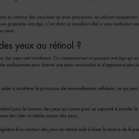
la zone du contour des yeux bien qu’avec précaution, en utilisant uniquement
 ses propriétés anti-âge, c’est donc un excellent allié si vous souhaitez vo
es yeux.
 des yeux au rétinol ?
ontour des yeux sont nombreux. Ce composant est un puissant anti-âge qui ac
s de vieillissement pour donner une peau renouvelée et d’apparence plus j
t aider à accélérer le processus de renouvellement cellulaire, ce qui peut
rétinol pour le contour des yeux est connu pour sa capacité à stimuler la
nce des rides et ridules autour des yeux.
régulière d’un contour des yeux au rétinol aide à lisser la texture de la pe