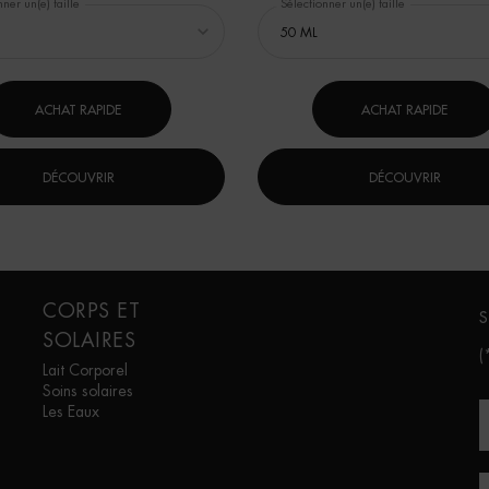
ner un(e) taille
Sélectionner un(e) taille
ACHAT RAPIDE
ACHAT RAPIDE
DÉCOUVRIR
DÉCOUVRIR
CORPS ET
S
SOLAIRES
(
Lait Corporel
Soins solaires
Les Eaux