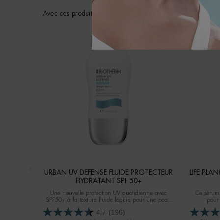
Avec ces produits, vous mettez en place une routine axée s
URBAN UV DEFENSE FLUIDE PROTECTEUR
LIFE PL
HYDRATANT SPF 50+
Une nouvelle protection UV quotidienne avec
Ce sérum 
SPF50+ à la texture fluide légère pour une peau
pour
plus lisse, hydratée et protégée.
4.7
(196)