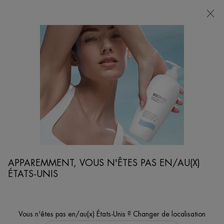
POINTS
DE
VENTE
Je cherche...
Reche
Contenu principal
DEMAQUILLANT VISAGE
...
VISAGE
DÉMAQUILLANTS
Trier par
AFFINER
FILTERS MENU
3 produits
APPAREMMENT, VOUS N'ÊTES PAS EN/AU(X)
ÉTATS-UNIS
Vous n'êtes pas en/au(x) États-Unis ? Changer de localisation