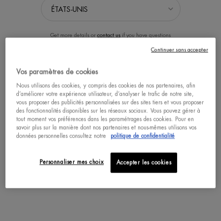
Get more details or
contact us
if you have questions
about international shipping.
Continuer sans accepter
BIOSOURCE LAIT
BIOSOURCE LAIT
Vos paramètres de cookies
DÉMAQUILLANT ET PURIFIANT
DÉMAQUILLANT ET
SÉLECTIONNER LA LOCALISATION
ADOUCISSANT
Peau normale à mixte - Démaquille et
Peau sèche - Démaquille et adoucie.
Nous utilisons des cookies, y compris des cookies de nos partenaires, afin
clarifie.
d’améliorer votre expérience utilisateur, d’analyser le trafic de notre site,
vous proposer des publicités personnalisées sur des sites tiers et vous proposer
0.0
(0)
5.0
(4)
des fonctionnalités disponibles sur les réseaux sociaux. Vous pouvez gérer à
Un(e) taille disponible
Un(e) taille disponible
tout moment vos préférences dans les paramétrages des cookies. Pour en
400 ML
400 ML
savoir plus sur la manière dont nos partenaires et nous-mêmes utilisons vos
données personnelles consultez notre
politique de confidentialité
ACHAT RAPIDE
Personnaliser mes choix
Accepter les cookies
DÉCOUVRIR
DÉCOUVRIR