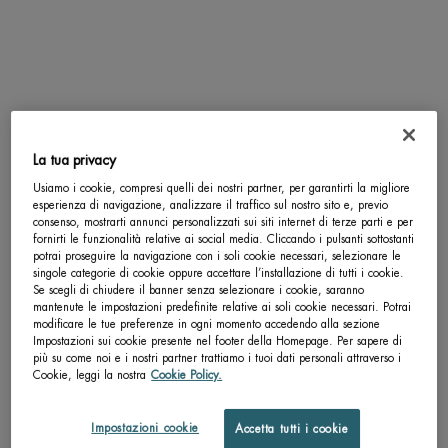
Selected
, 1 of 1
Completa la tua routine
La tua privacy
Usiamo i cookie, compresi quelli dei nostri partner, per garantirti la migliore
esperienza di navigazione, analizzare il traffico sul nostro sito e, previo
consenso, mostrarti annunci personalizzati sui siti internet di terze parti e per
fornirti le funzionalità relative ai social media. Cliccando i pulsanti sottostanti
potrai proseguire la navigazione con i soli cookie necessari, selezionare le
singole categorie di cookie oppure accettare l’installazione di tutti i cookie.
Se scegli di chiudere il banner senza selezionare i cookie, saranno
mantenute le impostazioni predefinite relative ai soli cookie necessari. Potrai
modificare le tue preferenze in ogni momento accedendo alla sezione
Impostazioni sui cookie presente nel footer della Homepage. Per sapere di
THE BIOTHERM DROP™ - POWER
THE BIOTHERM DROP™ - 
più su come noi e i nostri partner trattiamo i tuoi dati personali attraverso i
DROP FOR MEN
DROP
Cookie, leggi la nostra
Cookie Policy.
Un formato disponibile
Un formato disponibile
DROP SET
DROP SET
Impostazioni cookie
Accetta tutti i cookie