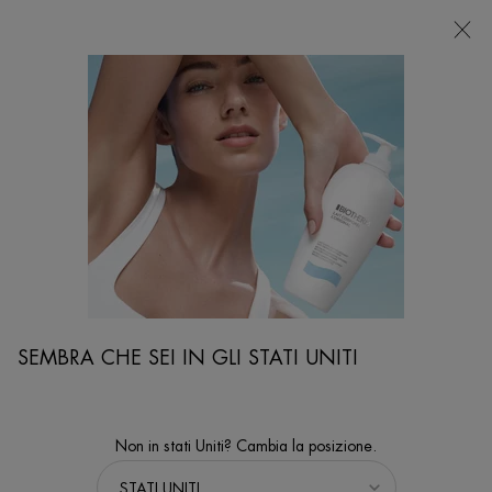
NEGOZI
Sto cercando...
Ricer
Contenuto principale
...
IDEA REGALO
Per Lei
THE BIOTHERM DROP™ - PINK DROP
The Biotherm Drop™- Pink Drop - Skin & Body Hydration Essentials
packed in a reusable water bottle (Dry Skin) - 1L recycled plastic
water bottle with 4 body & skincare products
NEW
SEMBRA CHE SEI IN GLI STATI UNITI
Non in stati Uniti? Cambia la posizione.