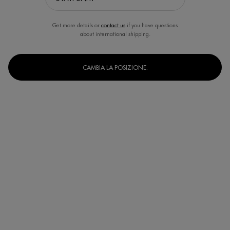
Get more details or
contact us
if you have questions
about international shipping.
CAMBIA LA POSIZIONE.
Un formato disponibile
Drop Set