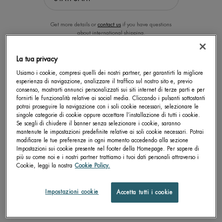
Get more details or
contact us
if you have questions
about international shipping.
La tua privacy
CAMBIA LA POSIZIONE.
Usiamo i cookie, compresi quelli dei nostri partner, per garantirti la migliore
esperienza di navigazione, analizzare il traffico sul nostro sito e, previo
consenso, mostrarti annunci personalizzati sui siti internet di terze parti e per
AQUAPOWER GEL DOCCIA
AQUAPOWER COMFORT GEL
fornirti le funzionalità relative ai social media. Cliccando i pulsanti sottostanti
potrai proseguire la navigazione con i soli cookie necessari, selezionare le
singole categorie di cookie oppure accettare l’installazione di tutti i cookie.
Gel doccia rinfrescante e
Trattamento oligotermale ultra-
Se scegli di chiudere il banner senza selezionare i cookie, saranno
rivitalizzante per capelli e corpo
idratante. Anti secchezza.
mantenute le impostazioni predefinite relative ai soli cookie necessari. Potrai
Biotherm Homme.
Un formato disponibile
Un formato disponibile
modificare le tue preferenze in ogni momento accedendo alla sezione
200 ML
75 ML
Impostazioni sui cookie presente nel footer della Homepage. Per sapere di
più su come noi e i nostri partner trattiamo i tuoi dati personali attraverso i
Cookie, leggi la nostra
Cookie Policy.
SCOPRI DI PIÙ
SCOPRI DI PIÙ
Impostazioni cookie
Accetta tutti i cookie