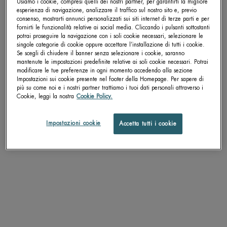
Usiamo i cookie, compresi quelli dei nostri partner, per garantirti la migliore
esperienza di navigazione, analizzare il traffico sul nostro sito e, previo
consenso, mostrarti annunci personalizzati sui siti internet di terze parti e per
Get more details or
contact us
if you have questions
fornirti le funzionalità relative ai social media. Cliccando i pulsanti sottostanti
about international shipping.
potrai proseguire la navigazione con i soli cookie necessari, selezionare le
singole categorie di cookie oppure accettare l’installazione di tutti i cookie.
Se scegli di chiudere il banner senza selezionare i cookie, saranno
mantenute le impostazioni predefinite relative ai soli cookie necessari. Potrai
CAMBIA LA POSIZIONE.
modificare le tue preferenze in ogni momento accedendo alla sezione
Impostazioni sui cookie presente nel footer della Homepage. Per sapere di
più su come noi e i nostri partner trattiamo i tuoi dati personali attraverso i
Cookie, leggi la nostra
Cookie Policy.
BIOMAINS VITAMINÉ
BIOMAINS
Trattamento anti-opacità con
Trattamento mani e unghie SPF 15
Impostazioni cookie
Accetta tutti i cookie
Niacinamide per mani e unghie.
Un formato disponibile
Seleziona un Formato
50 ML
SCOPRI DI PIÙ
SCOPRI DI PIÙ
ALTRI PRODOTTI PER TE