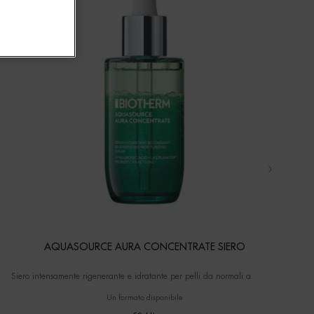
AQUASOURCE AURA CONCENTRATE SIERO
Siero intensamente rigenerante e idratante per pelli da normali a secche
Un formato disponibile