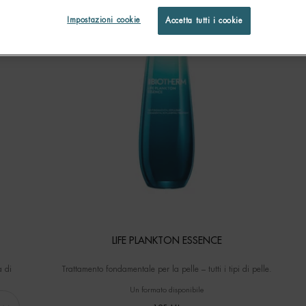
Impostazioni cookie
Accetta tutti i cookie
LIFE PLANKTON ESSENCE
a di
Trattamento fondamentale per la pelle – tutti i tipi di pelle.
zione
Un formato disponibile