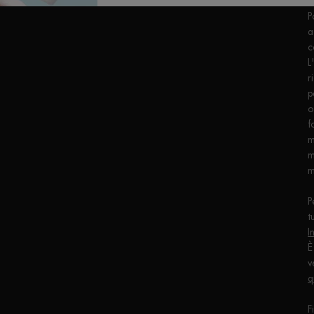
c
P
a
c
L
r
p
o
f
m
m
m
P
t
I
È
v
q
F