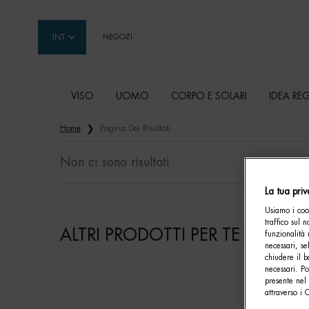
INT
NEGOZI
VISO
UOMO
CORPO E SOLARI
IDEA RE
Contenuto principale
Home
Pagina Dei Risultati
Non ci sono risultati
La tua pri
Usiamo i cook
traffico sul 
ALTRI PRODOTTI PER TE
funzionalità 
necessari, se
chiudere il b
necessari. P
presente nel 
attraverso i 