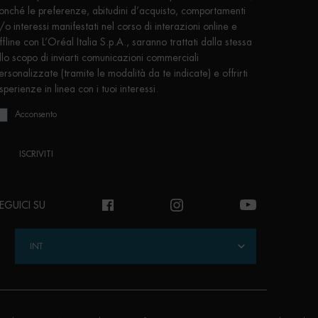
onché le preferenze, abitudini d’acquisto, comportamenti
/o interessi manifestati nel corso di interazioni online e
ffline con L’Oréal Italia S.p.A., saranno trattati dalla stessa
llo scopo di inviarti comunicazioni commerciali
ersonalizzate (tramite le modalità da te indicate) e offrirti
sperienze in linea con i tuoi interessi.
Acconsento
ISCRIVITI
EGUICI SU
INT