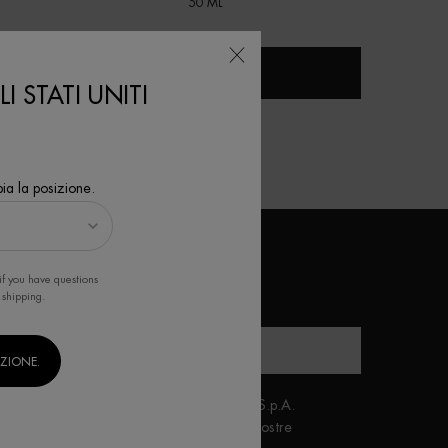
50 ML
SCOPRI DI PIÙ
I STATI UNITI
ia la posizione.
EWSLETTER
if you have questions
*)
campi obbligatori
 shipping.
E-mail
*
IZIONE.
inalità di marketing diretto di L'Oréal Italia S.p.A.
evi avere almeno 16 anni per ricevere le nostre