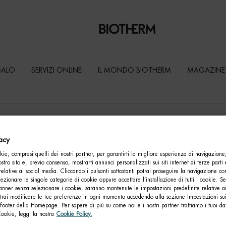
GALO
SERVIZI ONLINE
IL MONDO BIOTHERM
MAGAZINE
vacy
ie, compresi quelli dei nostri partner, per garantirti la migliore esperienza di navigazione
nostro sito e, previo consenso, mostrarti annunci personalizzati sui siti internet di terze parti 
relative ai social media. Cliccando i pulsanti sottostanti potrai proseguire la navigazione con
lezionare le singole categorie di cookie oppure accettare l’installazione di tutti i cookie. Se
anner senza selezionare i cookie, saranno mantenute le impostazioni predefinite relative ai
otrai modificare le tue preferenze in ogni momento accedendo alla sezione Impostazioni su
footer della Homepage. Per sapere di più su come noi e i nostri partner trattiamo i tuoi dat
Cookie, leggi la nostra
Cookie Policy.