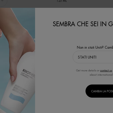
125 ML
SCOPRI DI PIÙ
SEMBRA CHE SEI IN GL
Non in stati Uniti? Camb
CORPO E SOLARI
N
Latte corpo
Get more details or
contact us
(
Solari
about international
Acque profumate
CAMBIA LA POS
F
D