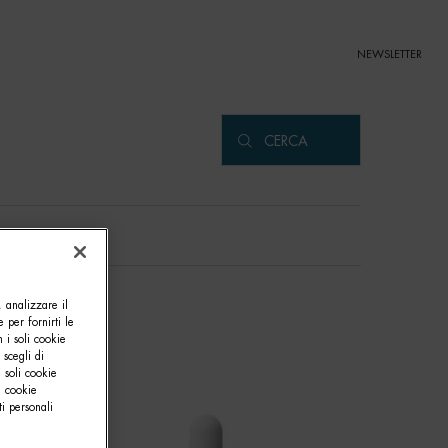
NEWSLETTER
CERCA
, analizzare il
e per fornirti le
 i soli cookie
 scegli di
 soli cookie
i cookie
i personali