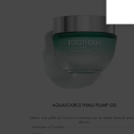
AQUASOURCE HYALU PLUMP GEL
Ottieni una pelle più tonica e luminosa con la nostra formula priv
siliconi.
Il 92% delle donne nota una pelle più idratata* *test di autovaluta
Seleziona un Formato
su 50 donne, dopo 10 giorni.