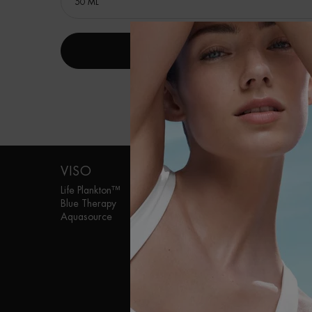
SCOPRI DI PIÙ
Navigazione footer
VISO
UOMO
Life Plankton™
Aquapower
Blue Therapy
Force Supreme
Aquasource
T-Pur