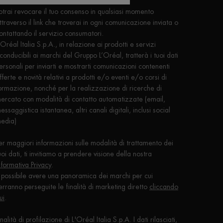
omunicazioni.
otrai revocare il tuo consenso in qualsiasi momento
ttraverso il link che troverai in ogni comunicazione inviata o
ontattando il servizio consumatori.
'Oréal Italia S.p.A., in relazione ai prodotti e servizi
iconducibili ai marchi del Gruppo L’Oréal, tratterà i tuoi dati
ersonali per inviarti e mostrarti comunicazioni contenenti
fferte e novità relativi a prodotti e/o eventi e/o corsi di
ormazione, nonché per la realizzazione di ricerche di
ercato con modalità di contatto automatizzate (email,
essaggistica istantanea, altri canali digitali, inclusi social
edia)
er maggiori informazioni sulle modalità di trattamento dei
uoi dati, ti invitiamo a prendere visione della nostra
nformativa Privacy
.
 possibile avere una panoramica dei marchi per cui
erranno perseguite le finalità di marketing diretto
cliccando
ui
.
inalità di profilazione di L'Oréal Italia S.p.A. I dati rilasciati,